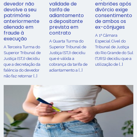
devedor não
validade de
embriões após
devolve a seu
tarifa de
divórcio exige
patrimônio
adiantamento
consentimento
anteriormente
a depositante
de ambos os
alienado em
prevista em
ex-cônjuges
fraude à
contrato
A 1ª Câmara
execução
A Quarta Turma do
Especial Cível do
A Terceira Turma do
Superior Tribunal de
Tribunal de Justiça
Superior Tribunal de
Justiça (STJ) decidiu
do Rio Grande do Sul
Justiça (STJ) decidiu
que é válida a
(TJRS) decidiu que a
que a decretação da
cobrança da tarifa de
utilização de […]
falência do devedor
adiantamento a […]
não faz retornar […]