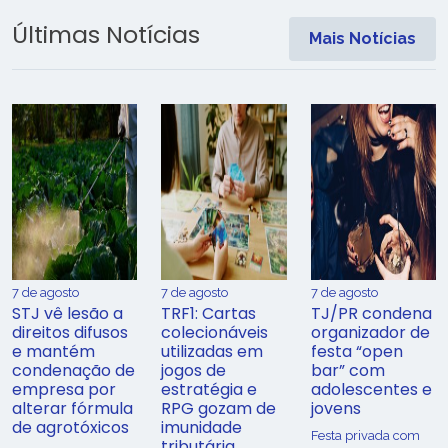
Últimas Notícias
Mais Notícias
7 de agosto
7 de agosto
7 de agosto
STJ vê lesão a
TRF1: Cartas
TJ/PR condena
direitos difusos
colecionáveis
organizador de
e mantém
utilizadas em
festa “open
condenação de
jogos de
bar” com
empresa por
estratégia e
adolescentes e
alterar fórmula
RPG gozam de
jovens
de agrotóxicos
imunidade
Festa privada com
tributária