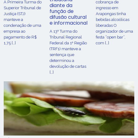
​A Primeira Turma do
cobrança de
diante da
Superior Tribunal de
ingresso em
função de
Justiça (STJ)
Arapongas tinha
difusão cultural
manteve a
bebidas alcoólicas
e informacional
condenação de uma
liberadas O
empresa ao
A 13ª Turma do
organizador de uma
pagamento de R$
Tribunal Regional
festa “open bar”,
1,75 […]
Federal da 1ª Região
com […]
(TRF1) manteve a
sentença que
determinou a
devolução de cartas
[…]