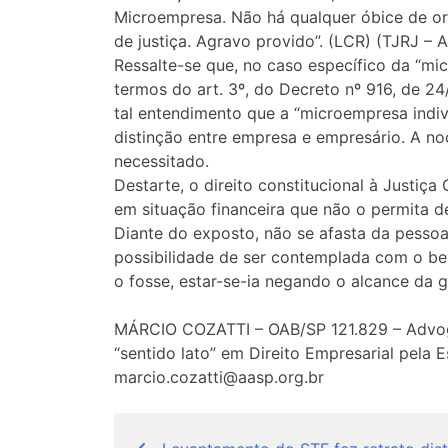
Microempresa. Não há qualquer óbice de ord
de justiça. Agravo provido”. (LCR) (TJRJ – AI
Ressalte-se que, no caso específico da “micr
termos do art. 3º, do Decreto nº 916, de 24
tal entendimento que a “microempresa indiv
distinção entre empresa e empresário. A no
necessitado.
Destarte, o direito constitucional à Justiça 
em situação financeira que não o permita d
Diante do exposto, não se afasta da pessoa 
possibilidade de ser contemplada com o bene
o fosse, estar-se-ia negando o alcance da g
MÁRCIO COZATTI – OAB/SP 121.829 – Advoga
“sentido lato” em Direito Empresarial pela
marcio.cozatti@aasp.org.br
Navegação