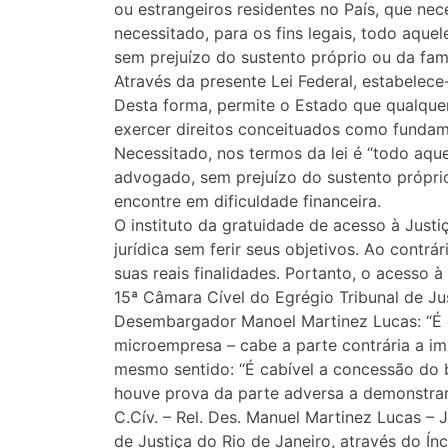
ou estrangeiros residentes no País, que nece
necessitado, para os fins legais, todo aqu
sem prejuízo do sustento próprio ou da famíl
Através da presente Lei Federal, estabelec
Desta forma, permite o Estado que qualquer
exercer direitos conceituados como fundame
Necessitado, nos termos da lei é “todo aqu
advogado, sem prejuízo do sustento próprio 
encontre em dificuldade financeira.
O instituto da gratuidade de acesso à Justi
jurídica sem ferir seus objetivos. Ao contrá
suas reais finalidades. Portanto, o acesso à
15ª Câmara Cível do Egrégio Tribunal de J
Desembargador Manoel Martinez Lucas: “É ca
microempresa – cabe a parte contrária a 
mesmo sentido: “É cabível a concessão do b
houve prova da parte adversa a demonstrar 
C.Cív. – Rel. Des. Manuel Martinez Lucas –
de Justiça do Rio de Janeiro, através do Ínc