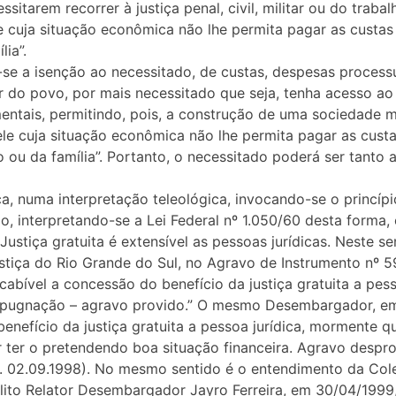
ssitarem recorrer à justiça penal, civil, militar ou do traba
ele cuja situação econômica não lhe permita pagar as cust
ia”.
e-se a isenção ao necessitado, de custas, despesas proces
 do povo, por mais necessitado que seja, tenha acesso ao 
ntais, permitindo, pois, a construção de uma sociedade mai
ele cuja situação econômica não lhe permita pagar as cust
ou da família”. Portanto, o necessitado poderá ser tanto a
ça, numa interpretação teleológica, invocando-se o princíp
rio, interpretando-se a Lei Federal nº 1.050/60 desta forma,
 Justiça gratuita é extensível as pessoas jurídicas. Neste s
ustiça do Rio Grande do Sul, no Agravo de Instrumento nº 
bível a concessão do benefício da justiça gratuita a pess
impugnação – agravo provido.” O mesmo Desembargador, em
enefício da justiça gratuita a pessoa jurídica, mormente 
ter o pretendendo boa situação financeira. Agravo despro
 J. 02.09.1998). No mesmo sentido é o entendimento da Col
lito Relator Desembargador Jayro Ferreira, em 30/04/1999, d