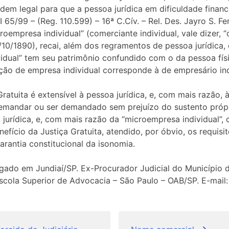
em legal para que a pessoa jurídica em dificuldade financ
 65/99 – (Reg. 110.599) – 16ª C.Cív. – Rel. Des. Jayro S. Fer
oempresa individual” (comerciante individual, vale dizer, “
/10/1890), recai, além dos regramentos de pessoa jurídica, 
idual” tem seu patrimônio confundido com o da pessoa físi
ção de empresa individual corresponde à de empresário indi
Gratuita é extensível à pessoa jurídica, e, com mais razão, à
emandar ou ser demandado sem prejuízo do sustento própri
jurídica, e, com mais razão da “microempresa individual”, 
fício da Justiça Gratuita, atendido, por óbvio, os requisit
arantia constitucional da isonomia.
do em Jundiaí/SP. Ex-Procurador Judicial do Município d
 Escola Superior de Advocacia – São Paulo – OAB/SP. E-mail