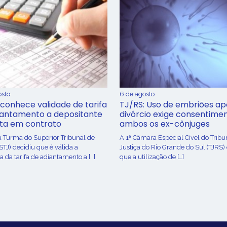
osto
6 de agosto
conhece validade de tarifa
TJ/RS: Uso de embriões ap
iantamento a depositante
divórcio exige consentime
sta em contrato
ambos os ex-cônjuges
a Turma do Superior Tribunal de
A 1ª Câmara Especial Cível do Tribu
(STJ) decidiu que é válida a
Justiça do Rio Grande do Sul (TJRS)
 da tarifa de adiantamento a […]
que a utilização de […]