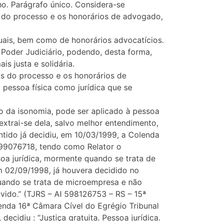
lho. Parágrafo único. Considera-se
as do processo e os honorários de advogado,
suais, bem como de honorários advocatícios.
Poder Judiciário, podendo, desta forma,
s justa e solidária.
as do processo e os honorários de
 pessoa física como jurídica que se
io da isonomia, pode ser aplicado à pessoa
 extrai-se dela, salvo melhor entendimento,
entido já decidiu, em 10/03/1999, a Colenda
599076718, tendo como Relator o
oa jurídica, mormente quando se trata de
 02/09/1998, já houvera decidido no
quando se trata de microempresa e não
vido.” (TJRS – AI 598126753 – RS – 15ª
enda 16ª Câmara Cível do Egrégio Tribunal
ecidiu : “Justiça gratuita. Pessoa jurídica.