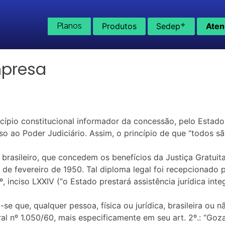
+
Planos
Produtos
Sedep
Aten
mpresa
ncípio constitucional informador da concessão, pelo Estado,
o ao Poder Judiciário. Assim, o princípio de que “todos são
 brasileiro, que concedem os benefícios da Justiça Gratuit
 5 de fevereiro de 1950. Tal diploma legal foi recepcionad
º, inciso LXXIV (“o Estado prestará assistência jurídica in
e que, qualquer pessoa, física ou jurídica, brasileira ou nã
ral nº 1.050/60, mais especificamente em seu art. 2º.: “Goz