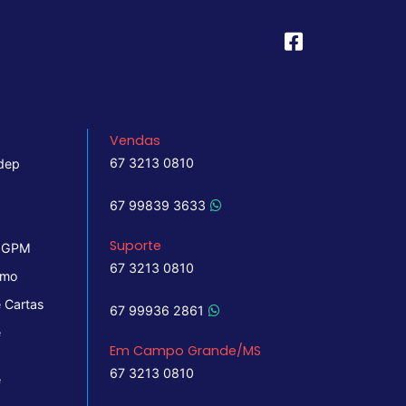
Vendas
67 3213 0810
dep
67 99839 3633
Suporte
 IGPM
67 3213 0810
imo
 Cartas
67 99936 2861
e
Em Campo Grande/MS
67 3213 0810
e