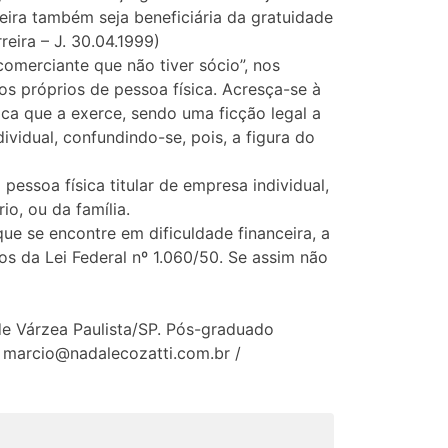
eira também seja beneficiária da gratuidade
reira – J. 30.04.1999)
comerciante que não tiver sócio”, nos
os próprios de pessoa física. Acresça-se à
ca que a exerce, sendo uma ficção legal a
vidual, confundindo-se, pois, a figura do
 pessoa física titular de empresa individual,
o, ou da família.
que se encontre em dificuldade financeira, a
os da Lei Federal nº 1.060/50. Se assim não
e Várzea Paulista/SP. Pós-graduado
: marcio@nadalecozatti.com.br /