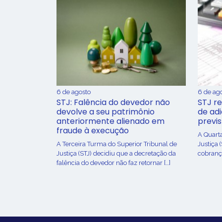
6 de agosto
6 de ag
STJ: Falência do devedor não
STJ re
devolve a seu patrimônio
de ad
anteriormente alienado em
previ
fraude à execução
A Quart
A Terceira Turma do Superior Tribunal de
Justiça 
Justiça (STJ) decidiu que a decretação da
cobrança
falência do devedor não faz retornar […]