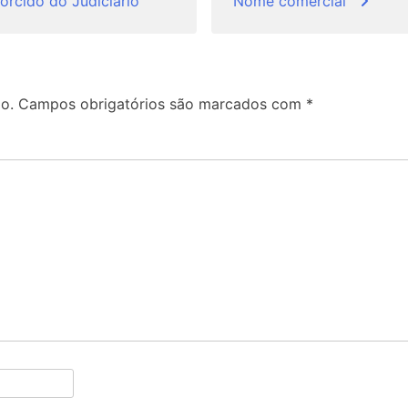
orcido do Judiciário
Nome comercial
o.
Campos obrigatórios são marcados com
*