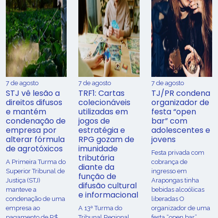
7 de agosto
7 de agosto
7 de agosto
STJ vê lesão a
TRF1: Cartas
TJ/PR condena
direitos difusos
colecionáveis
organizador de
e mantém
utilizadas em
festa “open
condenação de
jogos de
bar” com
empresa por
estratégia e
adolescentes e
alterar fórmula
RPG gozam de
jovens
de agrotóxicos
imunidade
Festa privada com
tributária
​A Primeira Turma do
cobrança de
diante da
Superior Tribunal de
ingresso em
função de
Justiça (STJ)
Arapongas tinha
difusão cultural
manteve a
bebidas alcoólicas
e informacional
condenação de uma
liberadas O
empresa ao
A 13ª Turma do
organizador de uma
pagamento de R$
Tribunal Regional
festa “open bar”,