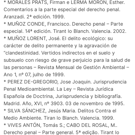
* MORALES PRATS, Firman e LERMA MORON, Esther.
Comentarios a la parte especial del derecho penal.
Aranzadi. 2ª edición. 1999.
* MUÑOZ CONDE, Francisco. Derecho penal – Parte
especial. 14ª edición. Tirant lo Blanch. Valencia. 2002.
* MUÑOZ LORENT, José. El delito ecológico: su
carácter de delito permanente y la agravación de
“clandestinidad. Vertidos indirectos en el suelo y
subsuelo con riesgo de grave perjuicio para la salud de
las personas – Revista Mensual de Gestión Ambiental –
Ano 1, nº 07, julho de 1999.
* PEREZ DE-GREGORIO, Jose Joaquin. Jurisprudencia
Penal Medioambiental. La Ley – Revista Jurídica
Española de Doctrina, Jurisprudencia y bibliografía.
Madrid. Año, XVI, nº 3903. 03 de novembro de 1995.
* SILVA SÁNCHEZ, Jesús Maria. Delitos Contra el
Medio Ambiente. Tiran lo Blanch. Valencia. 1999.
* VIVES ANTÓN, Tomás S.; CABO DEL ROSAL, M..
Derecho penal – Parte general. 5ª edição. Tirant lo