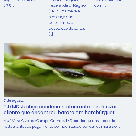
1,75 […]
Federal da 1ª Região
com […]
(TRF1) manteve a
sentença que
determinou a
devolução de cartas
[…]
7 de agosto
TJ/MS: Justiça condena restaurante a indenizar
cliente que encontrou barata em hambúrguer
A 4ª Vara Cível de Campo Grande/MS condenou uma rede de
restaurantes ao pagamento de indenização por danos morais e […]