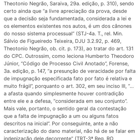
Theotonio Negrão, Saraiva, 29a. edição, p. 310), sendo
certo ainda que “a livre apreciação da prova, desde
que a decisão seja fundamentada, considerada a lei e
os elementos existentes nos autos, é um dos cânones
do nosso sistema processual” (STJ-4a. T., rel. Min.
Sálvio de Figueiredo Teixeira, DJU 3.2.92, p. 469,
Theotonio Negrão, ob. cit. p. 173), ao tratar do art. 131
do CPC. Outrossim, como leciona Humberto Theodoro
Júnior, “Código de Processo Civil Anotado”, Forense,
3a. edição, p. 147, “a presunção de veracidade por falta
de impugnação especificada fato por fato é relativa e
muito frágil”, porquanto o art. 302, em seu inciso III, “…
a afasta quando simplesmente houver contradição
entre ele e a defesa, “considerada em seu conjunto”.
Mais vale, portanto, o sentido geral da contestação
que a falta de impugnação a um ou alguns fatos
descritos na inicial”. Por conseguinte, ante a não
caracterização do dano material, não há de se falar em
indenização dele decorrente” (TRT-3ª Reg, RO