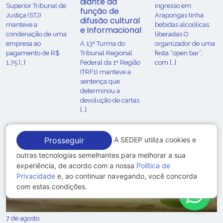
diante da
Superior Tribunal de
ingresso em
função de
Justiça (STJ)
Arapongas tinha
difusão cultural
manteve a
bebidas alcoólicas
e informacional
condenação de uma
liberadas O
empresa ao
A 13ª Turma do
organizador de uma
pagamento de R$
Tribunal Regional
festa “open bar”,
1,75 […]
Federal da 1ª Região
com […]
(TRF1) manteve a
sentença que
determinou a
devolução de cartas
[…]
A SEDEP utiliza cookies e
Prosseguir
outras tecnologias semelhantes para melhorar a sua
experiência, de acordo com a nossa
Política de
Privacidade
e, ao continuar navegando, você concorda
com estas condições.
7 de agosto