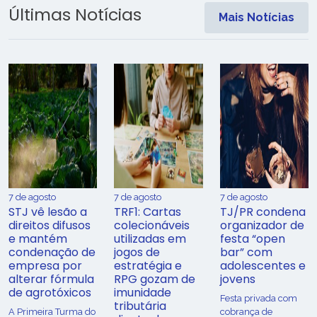
Últimas Notícias
Mais Notícias
7 de agosto
7 de agosto
7 de agosto
STJ vê lesão a
TRF1: Cartas
TJ/PR condena
direitos difusos
colecionáveis
organizador de
e mantém
utilizadas em
festa “open
condenação de
jogos de
bar” com
empresa por
estratégia e
adolescentes e
alterar fórmula
RPG gozam de
jovens
de agrotóxicos
imunidade
Festa privada com
tributária
​A Primeira Turma do
cobrança de