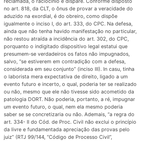
reclamada, o raciocínio é díspare. Conforme disposto
no art. 818, da CLT, o ônus de provar a veracidade do
aduzido na exordial, é do obreiro, como dispõe
igualmente o inciso I, do art. 333, do CPC. Na defesa,
ainda que não tenha havido manifestação no particular,
não restou atraída a incidência do art. 302, do CPC,
porquanto o indigitado dispositivo legal estatui que
presumem-se verdadeiros os fatos não impugnados,
salvo, “se estiverem em contradição com a defesa,
considerada em seu conjunto” (inciso III). In casu, tinha
o laborista mera expectativa de direito, ligado a um
evento futuro e incerto, o qual, poderia ter se realizado
ou não, mesmo que ele não tivesse sido acometido da
patologia DORT. Não poderia, portanto, a ré, impugnar
um evento futuro, o qual, nem ela mesmo poderia
saber se se concretizaria ou não. Ademais, “a regra do
art. 334- II do Cód. de Proc. Civil não exclui o princípio
da livre e fundamentada apreciação das provas pelo
juiz” (RTJ 99/144, “Código de Processo Civil”,