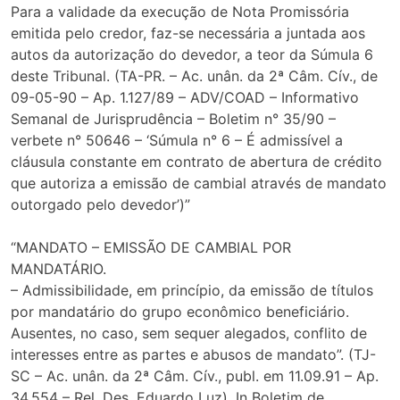
Para a validade da execução de Nota Promissória
emitida pelo credor, faz-se necessária a juntada aos
autos da autorização do devedor, a teor da Súmula 6
deste Tribunal. (TA-PR. – Ac. unân. da 2ª Câm. Cív., de
09-05-90 – Ap. 1.127/89 – ADV/COAD – Informativo
Semanal de Jurisprudência – Boletim n° 35/90 –
verbete n° 50646 – ‘Súmula n° 6 – É admissível a
cláusula constante em contrato de abertura de crédito
que autoriza a emissão de cambial através de mandato
outorgado pelo devedor’)”
“MANDATO – EMISSÃO DE CAMBIAL POR
MANDATÁRIO.
– Admissibilidade, em princípio, da emissão de títulos
por mandatário do grupo econômico beneficiário.
Ausentes, no caso, sem sequer alegados, conflito de
interesses entre as partes e abusos de mandato”. (TJ-
SC – Ac. unân. da 2ª Câm. Cív., publ. em 11.09.91 – Ap.
34.554 – Rel. Des. Eduardo Luz). In Boletim de