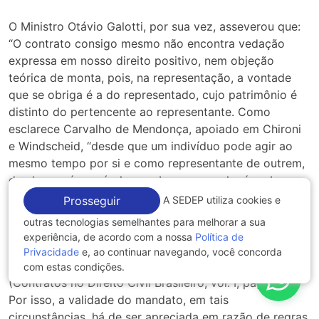
O Ministro Otávio Galotti, por sua vez, asseverou que:
“O contrato consigo mesmo não encontra vedação
expressa em nosso direito positivo, nem objeção
teórica de monta, pois, na representação, a vontade
que se obriga é a do representado, cujo patrimônio é
distinto do pertencente ao representante. Como
esclarece Carvalho de Mendonça, apoiado em Chironi
e Windscheid, “desde que um indivíduo pode agir ao
mesmo tempo por si e como representante de outrem,
desde que é possível conceber-se que alguém obre
como representante de uma pessoa jurídica e de outra
A SEDEP utiliza cookies e
Prosseguir
física, há, na realidade, dois patrimônios colocados um
outras tecnologias semelhantes para melhorar a sua
defronte do outro e desde então é sempre possível
experiência, de acordo com a nossa
Política de
entre estes um vínculo obrigacional, tanto e com tanta
Privacidade
e, ao continuar navegando, você concorda
extensão como entre duas individualidades diferentes.”
com estas condições.
(Contratos no Direito Civil Brasileiro, vol. I, pág. 267).
Por isso, a validade do mandato, em tais
circunstâncias, há de ser apreciada em razão de regras