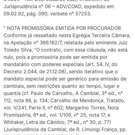
Jurisprudência n° 06 – ADV/COAD, expedido em
09.02.92, pág. 090; verbete n° 57253.
” NOTA PROMISSÓRIA EMITIDA POR PROCURADOR
Conforme já ressaltado nesta Egrégia Terceira Câmara,
na Apelação n° 366.162/7, relatada pelo eminente Juiz
Toledo Silva, “O contrato, com essa cláusula, não está
nulo, pois a promissória pode ser emitida por
mandatário com poderes especiais (art. 54, IV, do
Decreto 2.044, de 21.12.08), sendo iterativo que o
mandato especial pode ser genérico para emissão de
cambiais, sem restrições quanto ao tempo, lugar e
quantia (cf. Paulo de Carvalho, A Cambial, 3ª ed., n°
112, nota 86, p. 134; Carvalho de Mendonça, Tratado,
vol. V/241, Parte II, n° 602; Margarino Torres, Nota
Promissória, 6ª ed., vol. 1/109, n° 25, nota 17, e
Whitaker, Letra de Câmbio, 7ª ed., n° 30, p. 77)
(Jurisprudência da Cambial, de R. Limongi França, pp.