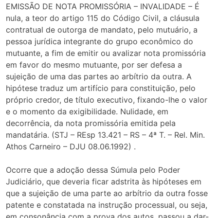
EMISSÃO DE NOTA PROMISSÓRIA – INVALIDADE – É
nula, a teor do artigo 115 do Código Civil, a cláusula
contratual de outorga de mandato, pelo mutuário, a
pessoa jurídica integrante do grupo econômico do
mutuante, a fim de emitir ou avalizar nota promissória
em favor do mesmo mutuante, por ser defesa a
sujeição de uma das partes ao arbítrio da outra. A
hipótese traduz um artifício para constituição, pelo
próprio credor, de título executivo, fixando-lhe o valor
e o momento da exigibilidade. Nulidade, em
decorrência, da nota promissória emitida pela
mandatária. (STJ – REsp 13.421 – RS – 4ª T. – Rel. Min.
Athos Carneiro – DJU 08.06.1992) .
Ocorre que a adoção dessa Súmula pelo Poder
Judiciário, que deveria ficar adstrita às hipóteses em
que a sujeição de uma parte ao arbítrio da outra fosse
patente e constatada na instrução processual, ou seja,
em consonância com a prova dos autos, passou a dar-