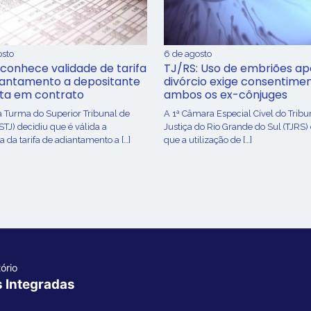
osto
6 de agosto
conhece validade de tarifa
TJ/RS: Uso de embriões ap
iantamento a depositante
divórcio exige consentime
sta em contrato
ambos os ex-cônjuges
a Turma do Superior Tribunal de
A 1ª Câmara Especial Cível do Tribu
(STJ) decidiu que é válida a
Justiça do Rio Grande do Sul (TJRS)
 da tarifa de adiantamento a […]
que a utilização de […]
ório
s Integradas