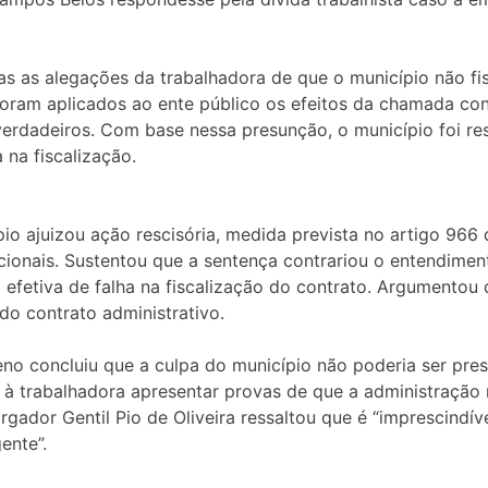
as as alegações da trabalhadora de que o município não f
foram aplicados ao ente público os efeitos da chamada conf
erdadeiros. Com base nessa presunção, o município foi res
 na fiscalização.
 ajuizou ação rescisória, medida prevista no artigo 966 
cionais. Sustentou que a sentença contrariou o entendime
efetiva de falha na fiscalização do contrato. Argumentou
 do contrato administrativo.
Pleno concluiu que a culpa do município não poderia ser pr
 à trabalhadora apresentar provas de que a administração m
gador Gentil Pio de Oliveira ressaltou que é “imprescindív
ente”.