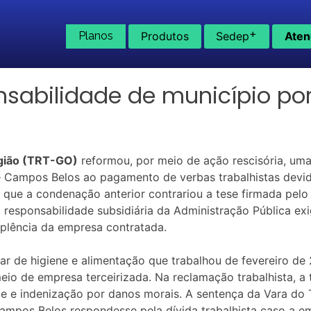
+
Planos
Produtos
Sedep
Aten
sabilidade de município por 
egião (TRT-GO)
reformou, por meio de ação rescisória, uma 
 Campos Belos ao pagamento de verbas trabalhistas devid
u que a condenação anterior contrariou a tese firmada pel
a responsabilidade subsidiária da Administração Pública e
mplência da empresa contratada.
iliar de higiene e alimentação que trabalhou de fevereiro
io de empresa terceirizada. Na reclamação trabalhista, 
dade e indenização por danos morais. A sentença da Vara d
ampos Belos respondesse pela dívida trabalhista caso a em