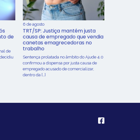
6 de agosto
ós
TRT/SP: Justiça mantém justa
nto de
causa de empregado que vendia
canetas emagrecedoras no
trabalho
nal de
 decidiu
Sentença prolatada no âmbito do Ajude 4.0
confirmou a dispensa por justa causa de
empregado acusado de comercializar,
dentro da […]