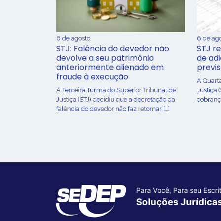
6 de agosto
6 de ag
STJ: Falência do devedor não
STJ re
devolve a seu patrimônio
de ad
anteriormente alienado em
previ
fraude à execução
A Quart
A Terceira Turma do Superior Tribunal de
Justiça 
Justiça (STJ) decidiu que a decretação da
cobrança
falência do devedor não faz retornar […]
Para Você, Para seu Escrit
Soluções Jurídica