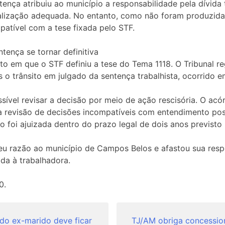
ença atribuiu ao município a responsabilidade pela dívida
calização adequada. No entanto, como não foram produzida
atível com a tese fixada pelo STF.
tença se tornar definitiva
o em que o STF definiu a tese do Tema 1118. O Tribunal r
 o trânsito em julgado da sentença trabalhista, ocorrido e
ível revisar a decisão por meio de ação rescisória. O acó
 revisão de decisões incompatíveis com entendimento pos
 foi ajuizada dentro do prazo legal de dois anos previsto
eu razão ao município de Campos Belos e afastou sua res
ada à trabalhadora.
0.
do ex-marido deve ficar
TJ/AM obriga concessioná