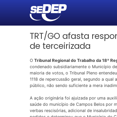
TRT/GO afasta respon
de terceirizada
O
Tribunal Regional do Trabalho da 18ª R
condenado subsidiariamente o Município de
maioria de votos, o Tribunal Pleno entende
1118 de repercussão geral, segundo a qual 
público, não sendo suficiente a mera inadi
A ação originária foi ajuizada por uma aux
saúde do município de Campos Belos por me
verbas rescisórias, adicional de insalubri
pedidos e determinou que o Município de C