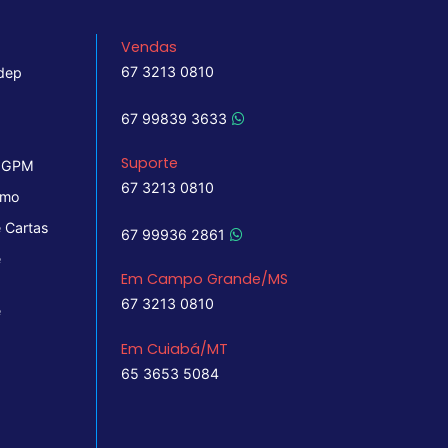
Vendas
67 3213 0810
dep
67 99839 3633
Suporte
 IGPM
67 3213 0810
imo
 Cartas
67 99936 2861
e
Em Campo Grande/MS
67 3213 0810
e
Em Cuiabá/MT
65 3653 5084