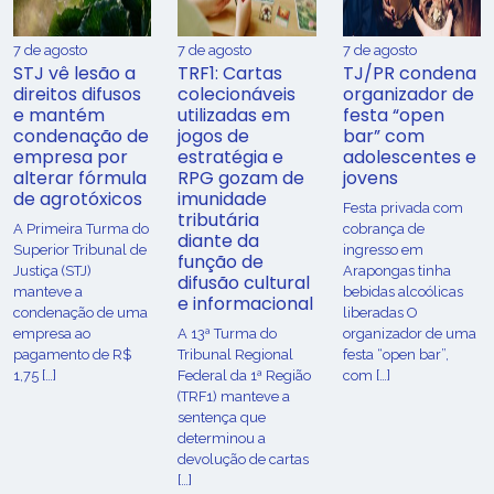
7 de agosto
7 de agosto
7 de agosto
STJ vê lesão a
TRF1: Cartas
TJ/PR condena
direitos difusos
colecionáveis
organizador de
e mantém
utilizadas em
festa “open
condenação de
jogos de
bar” com
empresa por
estratégia e
adolescentes e
alterar fórmula
RPG gozam de
jovens
de agrotóxicos
imunidade
Festa privada com
tributária
​A Primeira Turma do
cobrança de
diante da
Superior Tribunal de
ingresso em
função de
Justiça (STJ)
Arapongas tinha
difusão cultural
manteve a
bebidas alcoólicas
e informacional
condenação de uma
liberadas O
empresa ao
A 13ª Turma do
organizador de uma
pagamento de R$
Tribunal Regional
festa “open bar”,
1,75 […]
Federal da 1ª Região
com […]
(TRF1) manteve a
sentença que
determinou a
devolução de cartas
[…]