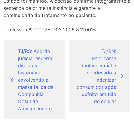
Estado foi mantido. A decisão confirma integralmente a
sentença de primeira instância e garante a
continuidade do tratamento ao paciente.
Processo nº: 1009259-03.2025.8.11.0015
Navegação
de
TJ/RS: Acordo
TJ/RN:
judicial encerra
Fabricante
Post
disputas
multinacional é
históricas
condenada a
envolvendo a
indenizar
massa falida da
consumidor após
Companhia
defeito em tela
Dosul de
de celular
Abastecimento