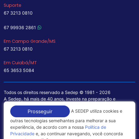
Suporte
67 3213 0810
67 99936 2861
Em Campo Grande/MS
67 3213 0810
Em Cuiabá/MT
65 3653 5084
Todos os direitos reservado a Sedep © 1981 - 2026
A Sedep, há mais de 40 anos, investe na preparação e
treinamento de funcionários e na aquisição de tecnologia de
A SEDEP utiliza cookies e
Prosseguir
ponta para a ampliação de seu portfólio de serviços voltados
para a área jurídica, que contemplam informações seguras e
outras tecnologias semelhantes para melhorar a sua
excelentes soluções empresariais.
experiência, de acordo com a nossa
Política de
Privacidade
e, ao continuar navegando, você concorda
Política de Privacidade