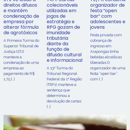
direitos difusos
colecionáveis
organizador de
e mantém
utilizadas em
festa “open
condenação de
jogos de
bar” com
empresa por
estratégia e
adolescentes e
alterar fórmula
RPG gozam de
jovens
de agrotóxicos
imunidade
Festa privada com
tributária
​A Primeira Turma do
cobrança de
diante da
Superior Tribunal de
ingresso em
função de
Justiça (STJ)
Arapongas tinha
difusão cultural
manteve a
bebidas alcoólicas
e informacional
condenação de uma
liberadas O
empresa ao
A 13ª Turma do
organizador de uma
pagamento de R$
Tribunal Regional
festa “open bar”,
1,75 […]
Federal da 1ª Região
com […]
(TRF1) manteve a
sentença que
determinou a
devolução de cartas
[…]