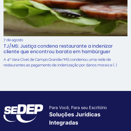
7 de agosto
TJ/MS: Justiça condena restaurante a indenizar
cliente que encontrou barata em hambúrguer
A 4ª Vara Cível de Campo Grande/MS condenou uma rede de
restaurantes ao pagamento de indenização por danos morais e […]
Para Você, Para seu Escritório
Soluções Jurídicas
Integradas