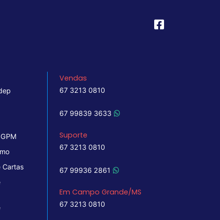
Vendas
67 3213 0810
dep
67 99839 3633
Suporte
 IGPM
67 3213 0810
imo
 Cartas
67 99936 2861
e
Em Campo Grande/MS
67 3213 0810
e