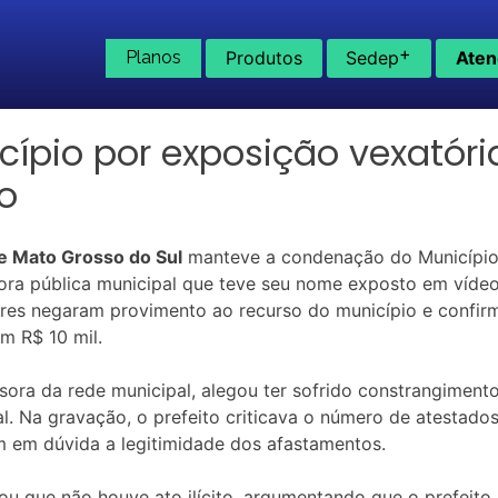
+
Planos
Produtos
Sedep
Aten
ípio por exposição vexatóri
to
de Mato Grosso do Sul
manteve a condenação do Município
ora pública municipal que teve seu nome exposto em vídeo 
res negaram provimento ao recurso do município e confirm
m R$ 10 mil.
sora da rede municipal, alegou ter sofrido constrangimen
l. Na gravação, o prefeito criticava o número de atestad
m em dúvida a legitimidade dos afastamentos.
ou que não houve ato ilícito, argumentando que o prefeito 