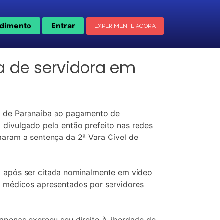
dimento
Entrar
EXPERIMENTE AGORA
a de servidora em
 de Paranaíba ao pagamento de
divulgado pelo então prefeito nas redes
aram a sentença da 2ª Vara Cível de
to após ser citada nominalmente em vídeo
os médicos apresentados por servidores
apenas exerceu seu direito à liberdade de