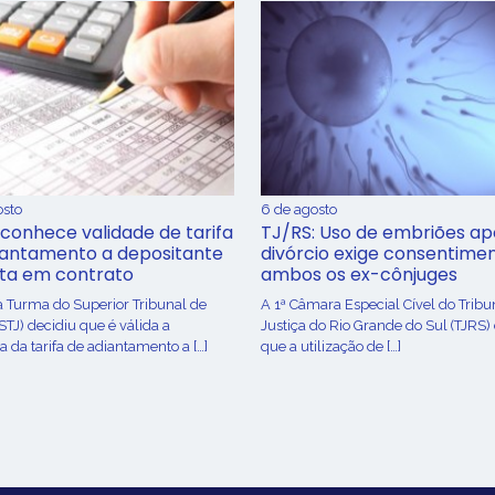
osto
6 de agosto
conhece validade de tarifa
TJ/RS: Uso de embriões ap
iantamento a depositante
divórcio exige consentime
sta em contrato
ambos os ex-cônjuges
a Turma do Superior Tribunal de
A 1ª Câmara Especial Cível do Tribu
(STJ) decidiu que é válida a
Justiça do Rio Grande do Sul (TJRS)
 da tarifa de adiantamento a […]
que a utilização de […]