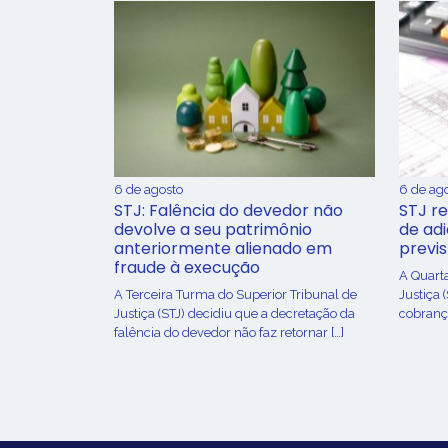
6 de agosto
6 de ag
STJ: Falência do devedor não
STJ re
devolve a seu patrimônio
de ad
anteriormente alienado em
previ
fraude à execução
A Quart
A Terceira Turma do Superior Tribunal de
Justiça 
Justiça (STJ) decidiu que a decretação da
cobrança
falência do devedor não faz retornar […]