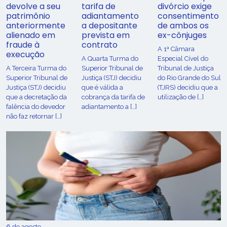
devolve a seu
tarifa de
divórcio exige
patrimônio
adiantamento
consentimento
anteriormente
a depositante
de ambos os
alienado em
prevista em
ex-cônjuges
fraude à
contrato
A 1ª Câmara
execução
A Quarta Turma do
Especial Cível do
A Terceira Turma do
Superior Tribunal de
Tribunal de Justiça
Superior Tribunal de
Justiça (STJ) decidiu
do Rio Grande do Sul
Justiça (STJ) decidiu
que é válida a
(TJRS) decidiu que a
que a decretação da
cobrança da tarifa de
utilização de […]
falência do devedor
adiantamento a […]
não faz retornar […]
6 de agosto