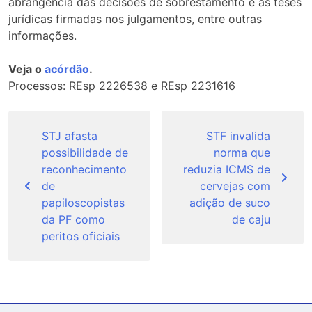
abrangência das decisões de sobrestamento e as teses
jurídicas firmadas nos julgamentos, entre outras
informações.
Veja o
acórdão
.
Processos: REsp 2226538 e REsp 2231616
Navegação
de
STJ afasta
STF invalida
possibilidade de
norma que
Post
reconhecimento
reduzia ICMS de
de
cervejas com
papiloscopistas
adição de suco
da PF como
de caju
peritos oficiais