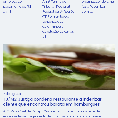
empresa ao
A 13ª Turma do
organizador de uma
pagamento de R$
Tribunal Regional
festa “open bar”,
1,75 […]
Federal da 1ª Região
com […]
(TRF1) manteve a
sentença que
determinou a
devolução de cartas
[…]
7 de agosto
TJ/MS: Justiça condena restaurante a indenizar
cliente que encontrou barata em hambúrguer
A 4ª Vara Cível de Campo Grande/MS condenou uma rede de
restaurantes ao pagamento de indenização por danos morais e […]