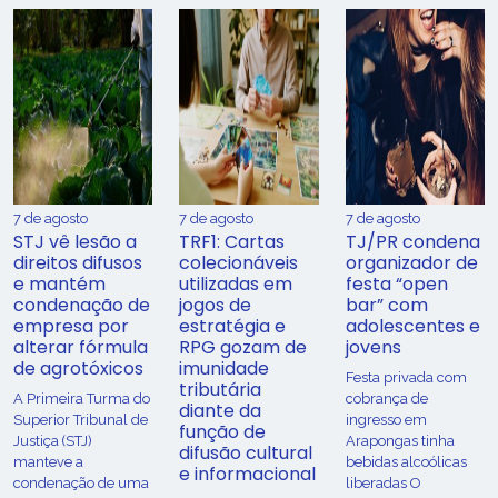
7 de agosto
7 de agosto
7 de agosto
STJ vê lesão a
TRF1: Cartas
TJ/PR condena
direitos difusos
colecionáveis
organizador de
e mantém
utilizadas em
festa “open
condenação de
jogos de
bar” com
empresa por
estratégia e
adolescentes e
alterar fórmula
RPG gozam de
jovens
de agrotóxicos
imunidade
Festa privada com
tributária
​A Primeira Turma do
cobrança de
diante da
Superior Tribunal de
ingresso em
função de
Justiça (STJ)
Arapongas tinha
difusão cultural
manteve a
bebidas alcoólicas
e informacional
condenação de uma
liberadas O