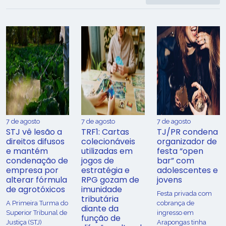
7 de agosto
7 de agosto
7 de agosto
STJ vê lesão a
TRF1: Cartas
TJ/PR condena
direitos difusos
colecionáveis
organizador de
e mantém
utilizadas em
festa “open
condenação de
jogos de
bar” com
empresa por
estratégia e
adolescentes e
alterar fórmula
RPG gozam de
jovens
de agrotóxicos
imunidade
Festa privada com
tributária
​A Primeira Turma do
cobrança de
diante da
Superior Tribunal de
ingresso em
função de
Justiça (STJ)
Arapongas tinha