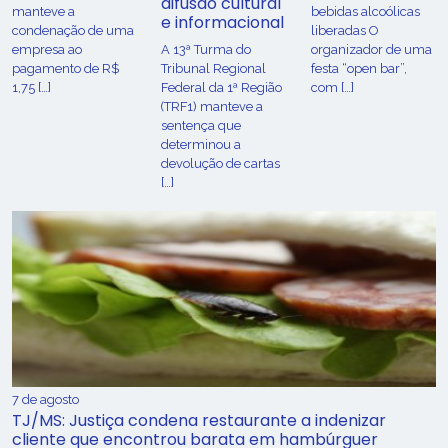
difusão cultural
manteve a
bebidas alcoólicas
e informacional
condenação de uma
liberadas O
empresa ao
A 13ª Turma do
organizador de uma
pagamento de R$
Tribunal Regional
festa “open bar”,
1,75 […]
Federal da 1ª Região
com […]
(TRF1) manteve a
sentença que
determinou a
devolução de cartas
[…]
7 de agosto
TJ/MS: Justiça condena restaurante a indenizar
cliente que encontrou barata em hambúrguer