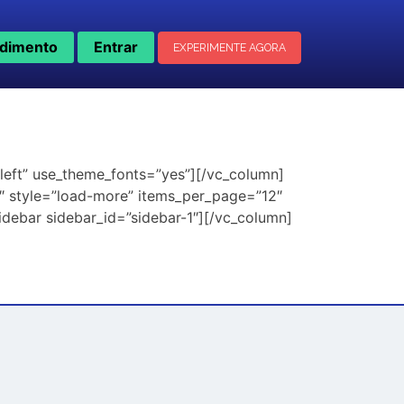
dimento
Entrar
EXPERIMENTE AGORA
:left” use_theme_fonts=”yes”][/vc_column]
″ style=”load-more” items_per_page=”12″
ebar sidebar_id=”sidebar-1″][/vc_column]