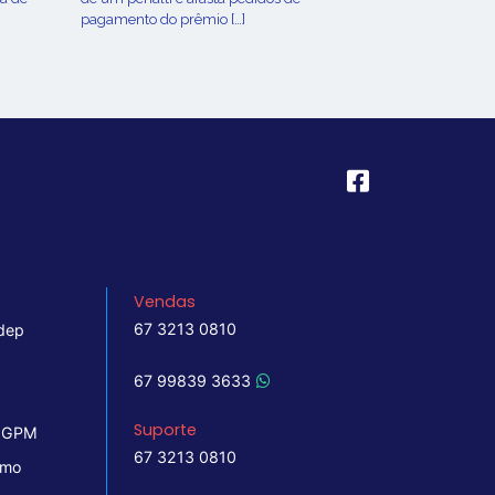
pagamento do prêmio […]
Vendas
67 3213 0810
dep
67 99839 3633
Suporte
 IGPM
67 3213 0810
imo