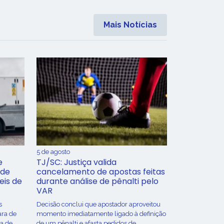
Mais Notícias
5 de agosto
e
TJ/SC: Justiça valida
 de
cancelamento de apostas feitas
eis de
durante análise de pênalti pelo
VAR
s
Decisão conclui que apostador aproveitou
ara de
momento imediatamente ligado à definição
ça de
de um pênalti e afasta pedidos de