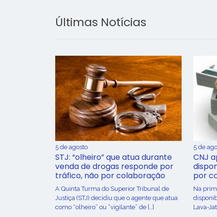
Últimas Notícias
5 de agosto
5 de ago
STJ: “olheiro” que atua durante
CNJ a
venda de drogas responde por
dispon
tráfico, não por colaboração
por c
A Quinta Turma do Superior Tribunal de
Na prime
Justiça (STJ) decidiu que o agente que atua
disponib
como “olheiro” ou “vigilante” de […]
Lava-Jat