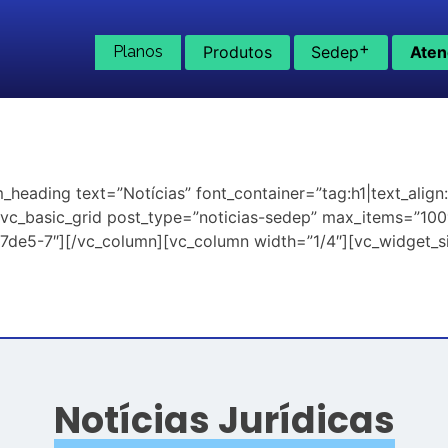
+
Planos
Produtos
Sedep
Aten
heading text=”Notícias” font_container=”tag:h1|text_align
vc_basic_grid post_type=”noticias-sedep” max_items=”100
e5-7″][/vc_column][vc_column width=”1/4″][vc_widget_sid
Notícias Jurídicas