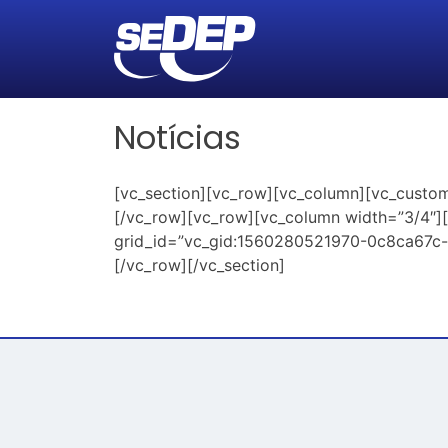
Notícias
[vc_section][vc_row][vc_column][vc_custom_
[/vc_row][vc_row][vc_column width=”3/4″][
grid_id=”vc_gid:1560280521970-0c8ca67c-7d
[/vc_row][/vc_section]