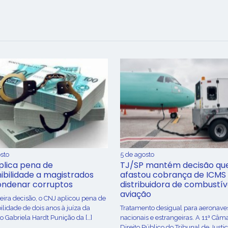
sto
5 de agosto
plica pena de
TJ/SP mantém decisão qu
ibilidade a magistrados
afastou cobrança de ICMS
ondenar corruptos
distribuidora de combustív
aviação
ira decisão, o CNJ aplicou pena de
ilidade de dois anos à juíza da
Tratamento desigual para aeronave
o Gabriela Hardt Punição da […]
nacionais e estrangeiras. A 11ª Câm
Direito Público do Tribunal de Justi