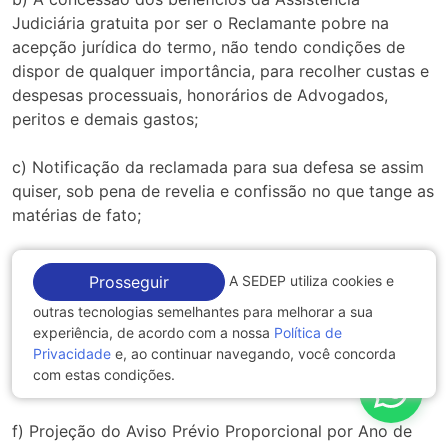
Judiciária gratuita por ser o Reclamante pobre na
acepção jurídica do termo, não tendo condições de
dispor de qualquer importância, para recolher custas e
despesas processuais, honorários de Advogados,
peritos e demais gastos;
c) Notificação da reclamada para sua defesa se assim
quiser, sob pena de revelia e confissão no que tange as
matérias de fato;
d) Recolhimento das contribuições previdenciárias, sem
A SEDEP utiliza cookies e
Prosseguir
qualquer desconto ao reclamante;
outras tecnologias semelhantes para melhorar a sua
experiência, de acordo com a nossa
Política de
e) Recolhimento do Imposto de Renda, a cargo
Privacidade
e, ao continuar navegando, você concorda
exclusivo da ré, observada a retenção que acaso
com estas condições.
couber, mês a mês, com as deduções e isenções legais;
f) Projeção do Aviso Prévio Proporcional por Ano de