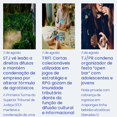
7 de agosto
7 de agosto
7 de agosto
STJ vê lesão a
TRF1: Cartas
TJ/PR condena
direitos difusos
colecionáveis
organizador de
e mantém
utilizadas em
festa “open
condenação de
jogos de
bar” com
empresa por
estratégia e
adolescentes e
alterar fórmula
RPG gozam de
jovens
de agrotóxicos
imunidade
Festa privada com
tributária
​A Primeira Turma do
cobrança de
diante da
Superior Tribunal de
ingresso em
função de
Justiça (STJ)
Arapongas tinha
difusão cultural
manteve a
bebidas alcoólicas
e informacional
condenação de uma
liberadas O