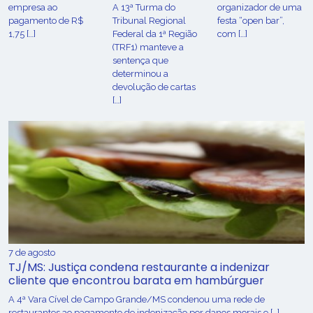
empresa ao
A 13ª Turma do
organizador de uma
pagamento de R$
Tribunal Regional
festa “open bar”,
1,75 […]
Federal da 1ª Região
com […]
(TRF1) manteve a
sentença que
determinou a
devolução de cartas
[…]
7 de agosto
TJ/MS: Justiça condena restaurante a indenizar
cliente que encontrou barata em hambúrguer
A 4ª Vara Cível de Campo Grande/MS condenou uma rede de
restaurantes ao pagamento de indenização por danos morais e […]