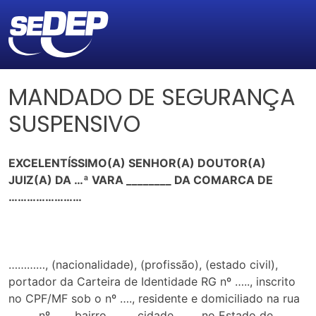
MANDADO DE SEGURANÇA
SUSPENSIVO
EXCELENTÍSSIMO(A) SENHOR(A) DOUTOR(A)
JUIZ(A) DA …ª VARA ________ DA COMARCA DE
……………………
…………, (nacionalidade), (profissão), (estado civil),
portador da Carteira de Identidade RG nº ….., inscrito
no CPF/MF sob o nº …., residente e domiciliado na rua
…….., nº ….., bairro ……., cidade ……, no Estado de ……..