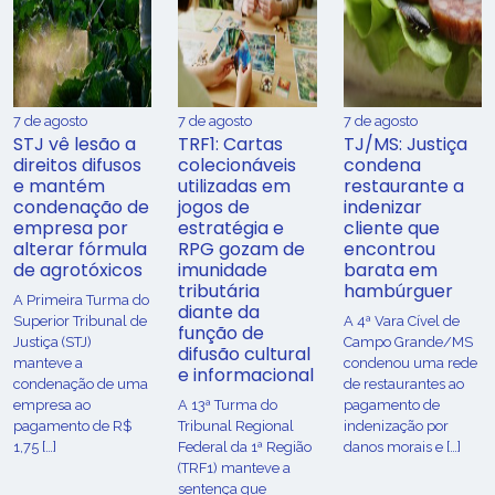
7 de agosto
7 de agosto
7 de agosto
STJ vê lesão a
TRF1: Cartas
TJ/MS: Justiça
direitos difusos
colecionáveis
condena
e mantém
utilizadas em
restaurante a
condenação de
jogos de
indenizar
empresa por
estratégia e
cliente que
alterar fórmula
RPG gozam de
encontrou
de agrotóxicos
imunidade
barata em
tributária
hambúrguer
​A Primeira Turma do
diante da
Superior Tribunal de
A 4ª Vara Cível de
função de
Justiça (STJ)
Campo Grande/MS
difusão cultural
manteve a
condenou uma rede
e informacional
condenação de uma
de restaurantes ao
empresa ao
A 13ª Turma do
pagamento de
pagamento de R$
Tribunal Regional
indenização por
1,75 […]
Federal da 1ª Região
danos morais e […]
(TRF1) manteve a
sentença que