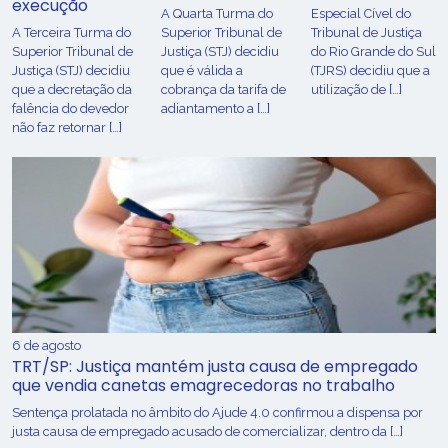
execução
A Quarta Turma do
Especial Cível do
A Terceira Turma do
Superior Tribunal de
Tribunal de Justiça
Superior Tribunal de
Justiça (STJ) decidiu
do Rio Grande do Sul
Justiça (STJ) decidiu
que é válida a
(TJRS) decidiu que a
que a decretação da
cobrança da tarifa de
utilização de […]
falência do devedor
adiantamento a […]
não faz retornar […]
6 de agosto
TRT/SP: Justiça mantém justa causa de empregado
que vendia canetas emagrecedoras no trabalho
Sentença prolatada no âmbito do Ajude 4.0 confirmou a dispensa por
justa causa de empregado acusado de comercializar, dentro da […]