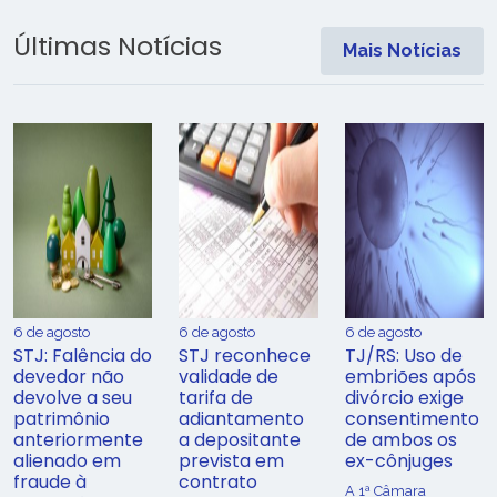
Últimas Notícias
Mais Notícias
6 de agosto
6 de agosto
6 de agosto
STJ: Falência do
STJ reconhece
TJ/RS: Uso de
devedor não
validade de
embriões após
devolve a seu
tarifa de
divórcio exige
patrimônio
adiantamento
consentimento
anteriormente
a depositante
de ambos os
alienado em
prevista em
ex-cônjuges
fraude à
contrato
A 1ª Câmara