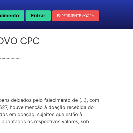
dimento
Entrar
EXPERIMENTE AGORA
NOVO CPC
……………………
 bens deixados pelo falecimento de (…), com
. 627, houve menção à doação recebida do
idos em doação, sujeitos que estão à
m apontados os respectivos valores, sob