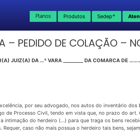
+
Planos
Produtos
Sedep
Aten
LHA – PEDIDO DE COLAÇÃO – 
(A) JUIZ(A) DA …ª VARA ________ DA COMARCA DE 
xcelência, por seu advogado, nos autos do inventário dos
o de Processo Civil, tendo em vista que, no prazo do art
 a intimação do herdeiro (…) para que traga os bens receb
. Requer, caso não mais possua o herdeiro tais bens, seja