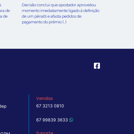
s
Decisão conclui que apostador aproveitou
ara de
momento imediatamente ligado à definição
ça de
de um pênalti e afasta pedidos de
pagamento do prêmio […]
Vendas
67 3213 0810
dep
67 99839 3633
Suporte
 IGPM