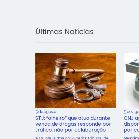
Últimas Notícias
5 de agosto
5 de ago
STJ: “olheiro” que atua durante
CNJ a
venda de drogas responde por
dispon
tráfico, não por colaboração
por c
A Quinta Turma do Superior Tribunal de
Na prime