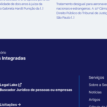
ilidade de dois anos à juíza da
Tratamento desigual para aeronave
o Gabriela Hardt Punição da […]
nacionais e estrangeiras. A 11ª Câm
Direito Público do Tribunal de Justi
São Paulo […]
ório
s Integradas
Serviços
Legal Lake
Sobre a Se
Buscador Jurídico de pessoas ou empresas
Notícias
Artigos
Licitações
Cálculo do