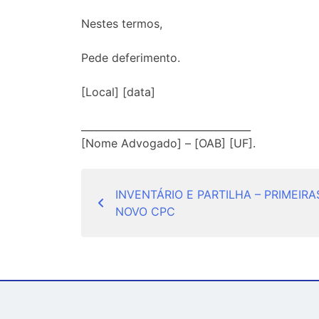
Nestes termos,
Pede deferimento.
[Local] [data]
__________________________________
[Nome Advogado] – [OAB] [UF].
Navegação
INVENTÁRIO E PARTILHA – PRIMEIR
de
NOVO CPC
Post