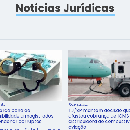
Notícias Jurídicas
sto
5 de agosto
plica pena de
TJ/SP mantém decisão qu
ibilidade a magistrados
afastou cobrança de ICMS
ondenar corruptos
distribuidora de combustív
aviação
ira decisão, o CNJ aplicou pena de