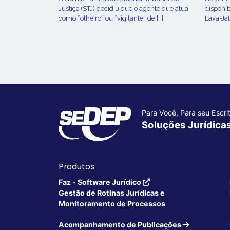
Justiça (STJ) decidiu que o agente que atua
disponib
como “olheiro” ou “vigilante” de […]
Lava-Jat
Para Você, Para seu Escrit
Soluções Jurídica
Produtos
Faz - Software Jurídico
Gestão de Rotinas Jurídicas e
Monitoramento de Processos
Acompanhamento de Publicações