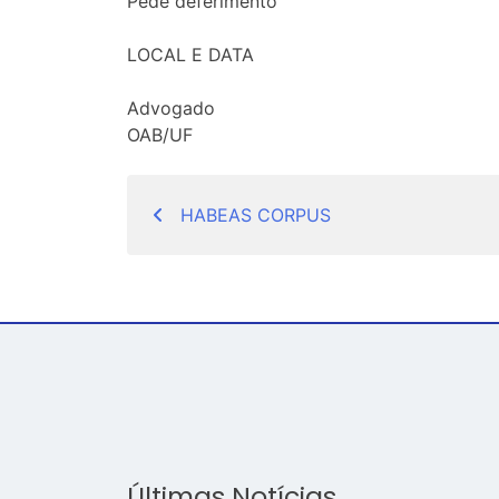
Pede deferimento
LOCAL E DATA
Advogado
OAB/UF
Navegação
HABEAS CORPUS
de
Post
Últimas Notícias