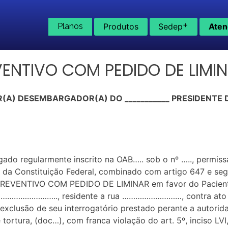
+
Planos
Produtos
Sedep
Aten
ENTIVO COM PEDIDO DE LIMI
A) DESEMBARGADOR(A) DO ___________ PRESIDENTE D
gado regularmente inscrito na OAB….. sob o nº ….., permis
, da Constituição Federal, combinado com artigo 647 e se
VENTIVO COM PEDIDO DE LIMINAR em favor do Paciente, 
e …………………….., residente a rua ………………………, contra ato do
 a exclusão de seu interrogatório prestado perante a autor
tortura, (doc…), com franca violação do art. 5º, inciso L