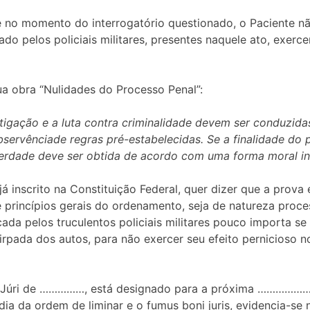
e no momento do interrogatório questionado, o Paciente n
 pelos policiais militares, presentes naquele ato, exerce
ua obra “Nulidades do Processo Penal”:
estigação e a luta contra criminalidade devem ser conduzi
bservênciade regras pré-estabelecidas. Se a finalidade do 
erdade deve ser obtida de acordo com uma forma moral in
á inscrito na Constituição Federal, quer dizer que a prova
 princípios gerais do ordenamento, seja de natureza proce
ada pelos truculentos policiais militares pouco importa se
extirpada dos autos, para não exercer seu efeito pernicioso 
o Júri de ……………, está designado para a próxima ………………
ia da ordem de liminar e o fumus boni juris, evidencia-se n