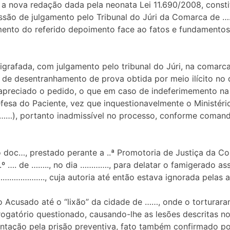
 a nova redação dada pela neonata Lei 11.690/2008, consti
são de julgamento pelo Tribunal do Júri da Comarca de …
ento do referido depoimento face ao fatos e fundamentos 
grafada, com julgamento pelo tribunal do Júri, na comarca
 desentranhamento de prova obtida por meio ilícito no di
, apreciado o pedido, o que em caso de indeferimemento na
efesa do Paciente, vez que inquestionavelmente o Ministério
doc……), portanto inadmissível no processo, conforme comand
oc…, prestado perante a ..ª Promotoria de Justiça da Com
..º …. de …….., no dia …………., para delatar o famigerado a
………………., cuja autoria até então estava ignorada pelas au
m o Acusado até o “lixão” da cidade de ……, onde o tortura
rrogatório questionado, causando-lhe as lesões descritas 
entação pela prisão preventiva, fato também confirmado po