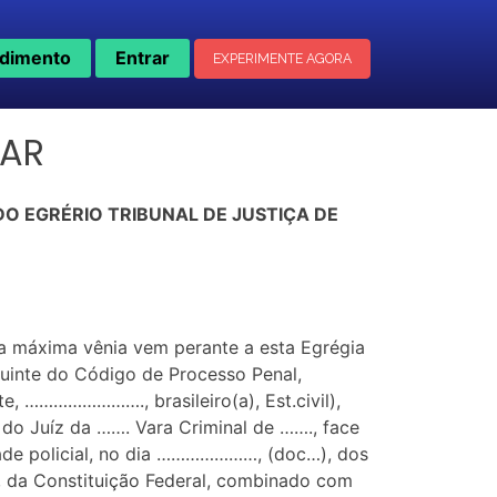
dimento
Entrar
EXPERIMENTE AGORA
NAR
O EGRÉRIO TRIBUNAL DE JUSTIÇA DE
sa máxima vênia vem perante a esta Egrégia
guinte do Código de Processo Penal,
……………………., brasileiro(a), Est.civil),
 Juíz da ……. Vara Criminal de ……., face
idade policial, no dia …………………, (doc…), dos
VI, da Constituição Federal, combinado com