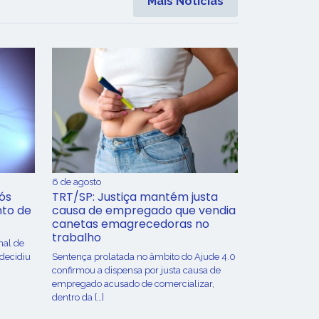
Mais Notícias
6 de agosto
ós
TRT/SP: Justiça mantém justa
nto de
causa de empregado que vendia
canetas emagrecedoras no
trabalho
nal de
 decidiu
Sentença prolatada no âmbito do Ajude 4.0
confirmou a dispensa por justa causa de
empregado acusado de comercializar,
dentro da […]