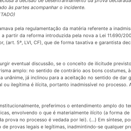
reclusa a decisão de desentranhamento da prova declarada i
ltado às partes acompanhar o incidente.
VETADO)
lamava pela regulamentação da matéria referente a inadmissi
a a partir da reforma introduzida pela nova a Lei 11.690/20
r, (art. 5º, LVI, CF), que de forma taxativa e garantista de
rgir eventual discussão, se o conceito de ilicitude previsto
 prisma amplo: no sentido de contrário aos bons costumes, à 
a unânime, já inclinou para a aceitação no sentido de dar 
l ou ilegítima é ilícita, portanto inadmissível no processo.
stitucionalmente, preferimos o entendimento amplo do term
icas, envolvendo o que é materialmente ilícito (a forma de
da prova no processo é vedada por lei). (…) Em síntese, p
e provas legais e legítimas, inadmintindo-se qualquer prov