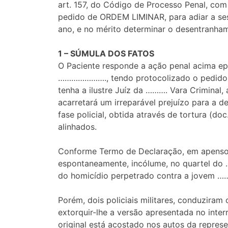
art. 157, do Código de Processo Penal, com
pedido de ORDEM LIMINAR, para adiar a ses
ano, e no mérito determinar o desentranham
1 – SÚMULA DOS FATOS
O Paciente responde a ação penal acima epi
…………………., tendo protocolizado o pedido de
tenha a ilustre Juíz da ………. Vara Criminal
acarretará um irreparável prejuízo para a d
fase policial, obtida através de tortura (
alinhados.
Conforme Termo de Declaração, em apenso d
espontaneamente, incólume, no quartel do 
do homicídio perpetrado contra a jovem ……
Porém, dois policiais militares, conduzira
extorquir-lhe a versão apresentada no inte
original está acostado nos autos da repres