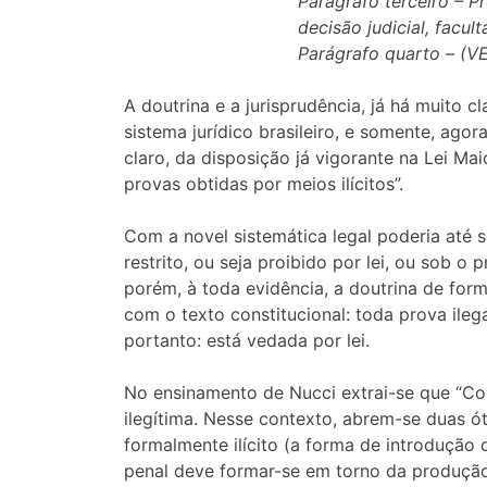
Parágrafo terceiro – P
decisão judicial, facu
Parágrafo quarto – (
A doutrina e a jurisprudência, já há muito c
sistema jurídico brasileiro, e somente, agor
claro, da disposição já vigorante na Lei Maio
provas obtidas por meios ilícitos”.
Com a novel sistemática legal poderia até su
restrito, ou seja proibido por lei, ou sob o
porém, à toda evidência, a doutrina de form
com o texto constitucional: toda prova ilega
portanto: está vedada por lei.
No ensinamento de Nucci extrai-se que “Con
ilegítima. Nesse contexto, abrem-se duas ót
formalmente ilícito (a forma de introdução 
penal deve formar-se em torno da produção d