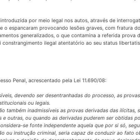
introduzida por meio legal nos autos, através de interrogat
 que o espancaram provocando lesões graves, com fratura d
entos generalizados, o que contamina a referida prova de 
constrangimento ilegal atentatório ao seu status libertat
esso Penal, acrescentado pela Lei 11.690/08:
síveis, devendo ser desentranhadas do processo, as provas 
titucionais ou legais.
ão também inadmissíveis as provas derivadas das ilícitas,
s e outras, ou quando as derivadas puderem ser obtidas po
nsidera-se fonte independente aquela que por si só, segui
ão ou instrução criminal, seria capaz de conduzir ao fato o