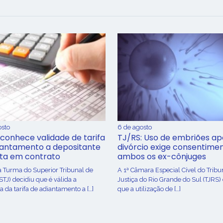
osto
6 de agosto
conhece validade de tarifa
TJ/RS: Uso de embriões ap
iantamento a depositante
divórcio exige consentime
sta em contrato
ambos os ex-cônjuges
a Turma do Superior Tribunal de
A 1ª Câmara Especial Cível do Tribu
(STJ) decidiu que é válida a
Justiça do Rio Grande do Sul (TJRS)
 da tarifa de adiantamento a […]
que a utilização de […]