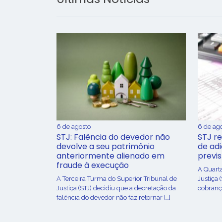
6 de agosto
6 de ag
STJ: Falência do devedor não
STJ re
devolve a seu patrimônio
de ad
anteriormente alienado em
previ
fraude à execução
A Quart
A Terceira Turma do Superior Tribunal de
Justiça 
Justiça (STJ) decidiu que a decretação da
cobrança
falência do devedor não faz retornar […]