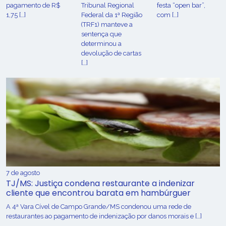
pagamento de R$
Tribunal Regional
festa “open bar”,
1,75 […]
Federal da 1ª Região
com […]
(TRF1) manteve a
sentença que
determinou a
devolução de cartas
[…]
7 de agosto
TJ/MS: Justiça condena restaurante a indenizar
cliente que encontrou barata em hambúrguer
A 4ª Vara Cível de Campo Grande/MS condenou uma rede de
restaurantes ao pagamento de indenização por danos morais e […]