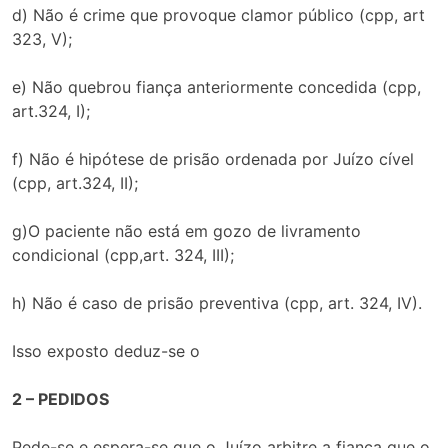
d) Não é crime que provoque clamor público (cpp, art
323, V);
e) Não quebrou fiança anteriormente concedida (cpp,
art.324, I);
f) Não é hipótese de prisão ordenada por Juízo cível
(cpp, art.324, II);
g)O paciente não está em gozo de livramento
condicional (cpp,art. 324, III);
h) Não é caso de prisão preventiva (cpp, art. 324, IV).
Isso exposto deduz-se o
2 – PEDIDOS
Pede-se e espera-se que o Juízo arbitre a fiança que o