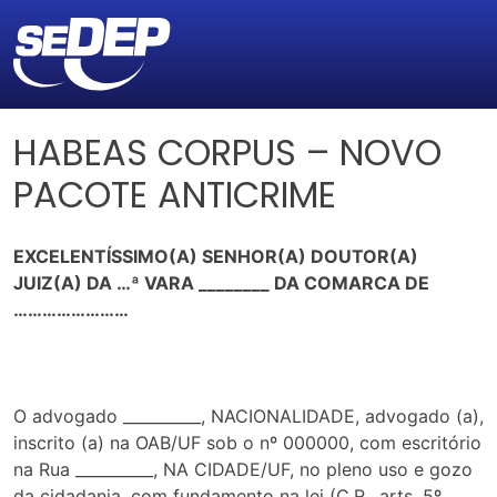
HABEAS CORPUS – NOVO
PACOTE ANTICRIME
EXCELENTÍSSIMO(A) SENHOR(A) DOUTOR(A)
JUIZ(A) DA …ª VARA ________ DA COMARCA DE
……………………
O advogado __________, NACIONALIDADE, advogado (a),
inscrito (a) na OAB/UF sob o nº 000000, com escritório
na Rua __________, NA CIDADE/UF, no pleno uso e gozo
da cidadania, com fundamento na lei (C.R., arts. 5º,