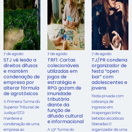
7 de agosto
7 de agosto
7 de agosto
STJ vê lesão a
TRF1: Cartas
TJ/PR condena
direitos difusos
colecionáveis
organizador de
e mantém
utilizadas em
festa “open
condenação de
jogos de
bar” com
empresa por
estratégia e
adolescentes e
alterar fórmula
RPG gozam de
jovens
de agrotóxicos
imunidade
Festa privada com
tributária
​A Primeira Turma do
cobrança de
diante da
Superior Tribunal de
ingresso em
função de
Justiça (STJ)
Arapongas tinha
difusão cultural
manteve a
bebidas alcoólicas
e informacional
condenação de uma
liberadas O
empresa ao
A 13ª Turma do
organizador de uma