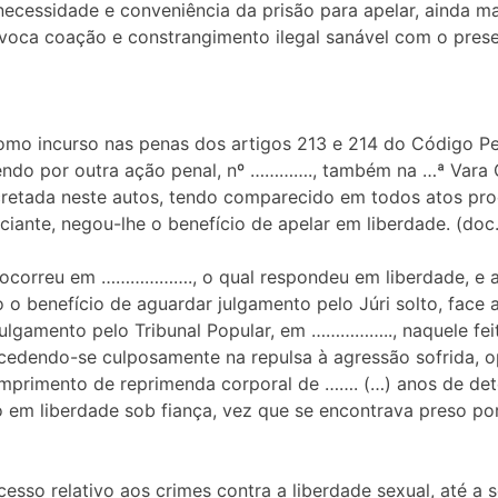
necessidade e conveniência da prisão para apelar, ainda m
ívoca coação e constrangimento ilegal sanável com o pres
mo incurso nas penas dos artigos 213 e 214 do Código Pen
ndo por outra ação penal, nº …………., também na …ª Vara C
ecretada neste autos, tendo comparecido em todos atos pr
iante, negou-lhe o benefício de apelar em liberdade. (doc
, ocorreu em ………………., o qual respondeu em liberdade, e a
do o benefício de aguardar julgamento pelo Júri solto, fac
julgamento pelo Tribunal Popular, em …………….., naquele fe
xcedendo-se culposamente na repulsa à agressão sofrida, o
primento de reprimenda corporal de ……. (…) anos de dete
o em liberdade sob fiança, vez que se encontrava preso p
cesso relativo aos crimes contra a liberdade sexual, até 