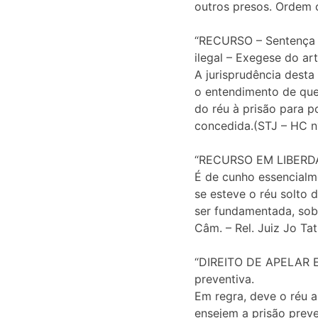
outros presos. Ordem c
“RECURSO – Sentença c
ilegal – Exegese do ar
A jurisprudência desta
o entendimento de que
do réu à prisão para p
concedida.(STJ – HC nº
“RECURSO EM LIBERDADE
É de cunho essencialme
se esteve o réu solto 
ser fundamentada, sob
Câm. – Rel. Juiz Jo Tats
“DIREITO DE APELAR E
preventiva.
Em regra, deve o réu 
ensejem a prisão preve