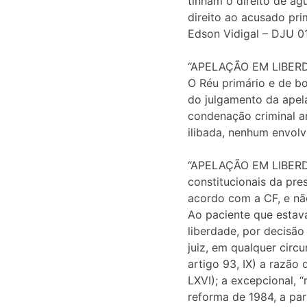
tinham o direito de ag
direito ao acusado pri
Edson Vidigal – DJU 01
“APELAÇÃO EM LIBERDAD
O Réu primário e de bo
do julgamento da apel
condenação criminal an
ilibada, nenhum envolv
“APELAÇÃO EM LIBERDAD
constitucionais da pre
acordo com a CF, e nã
Ao paciente que estav
liberdade, por decisã
juiz, em qualquer circ
artigo 93, IX) a razão 
LXVI); a excepcional, 
reforma de 1984, a pa