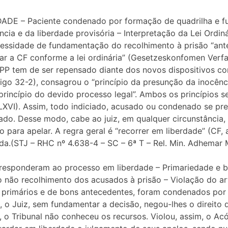
E – Paciente condenado por formação de quadrilha e furto
cia e da liberdade provisória – Interpretação da Lei Ordin
cessidade de fundamentação do recolhimento à prisão “ant
ar a CF conforme a lei ordinária” (Gesetzeskonfomen Verfas
PP tem de ser repensado diante dos novos dispositivos con
rtigo 32-2), consagrou o “princípio da presunção da inocênc
princípio do devido processo legal”. Ambos os princípios 
, LXVI). Assim, todo indiciado, acusado ou condenado se pr
ado. Desse modo, cabe ao juiz, em qualquer circunstância, 
o para apelar. A regra geral é “recorrer em liberdade” (CF, a
a.(STJ – RHC nº 4.638-4 – SC – 6ª T – Rel. Min. Adhemar M
responderam ao processo em liberdade – Primariedade e 
 não recolhimento dos acusados à prisão – Violação do ar
 primários e de bons antecedentes, foram condenados po
, o Juiz, sem fundamentar a decisão, negou-lhes o direito
, o Tribunal não conheceu os recursos. Violou, assim, o Ac