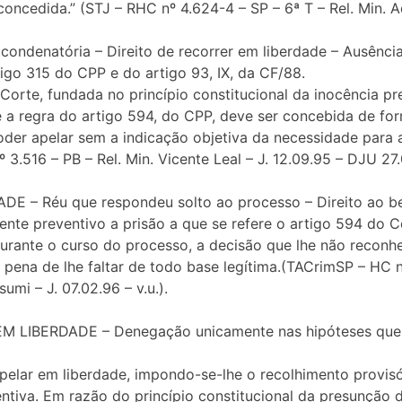
oncedida.” (STJ – RHC nº 4.624-4 – SP – 6ª T – Rel. Min. 
ondenatória – Direito de recorrer em liberdade – Ausênc
tigo 315 do CPP e do artigo 93, IX, da CF/88.
 Corte, fundada no princípio constitucional da inocência p
 a regra do artigo 594, do CPP, deve ser concebida de f
oder apelar sem a indicação objetiva da necessidade para
 3.516 – PB – Rel. Min. Vicente Leal – J. 12.09.95 – DJU 27.
 – Réu que respondeu solto ao processo – Direito ao be
nte preventivo a prisão a que se refere o artigo 594 do C
durante o curso do processo, a decisão que lhe não reconhe
 pena de lhe faltar de todo base legítima.(TACrimSP – HC 
umi – J. 07.02.96 – v.u.).
M LIBERDADE – Denegação unicamente nas hipóteses que 
apelar em liberdade, impondo-se-lhe o recolhimento provis
ntiva. Em razão do princípio constitucional da presunção d