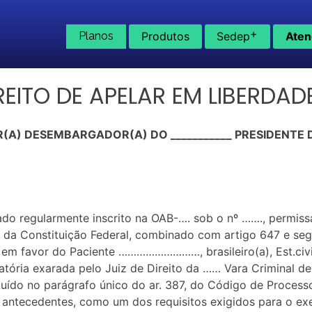
+
Planos
Produtos
Sedep
Aten
EITO DE APELAR EM LIBERDAD
A) DESEMBARGADOR(A) DO ___________ PRESIDENTE D
ado regularmente inscrito na OAB-…. sob o nº ……., permis
, da Constituição Federal, combinado com artigo 647 e se
 favor do Paciente ………………………, brasileiro(a), Est.civi
atória exarada pelo Juiz de Direito da …… Vara Criminal
atuído no parágrafo único do ar. 387, do Código de Proces
s antecedentes, como um dos requisitos exigidos para o e