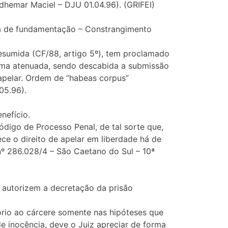
Adhemar Maciel – DJU 01.04.96). (GRIFEI)
ia de fundamentação – Constrangimento
resumida (CF/88, artigo 5º), tem proclamado
orma atenuada, sendo descabida a submissão
 apelar. Ordem de “habeas corpus”
05.96).
nefício.
ódigo de Processo Penal, de tal sorte que,
ce o direito de apelar em liberdade há de
nº 286.028/4 – São Caetano do Sul – 10ª
autorizem a decretação da prisão
ório ao cárcere somente nas hipóteses que
e inocência, deve o Juiz apreciar de forma