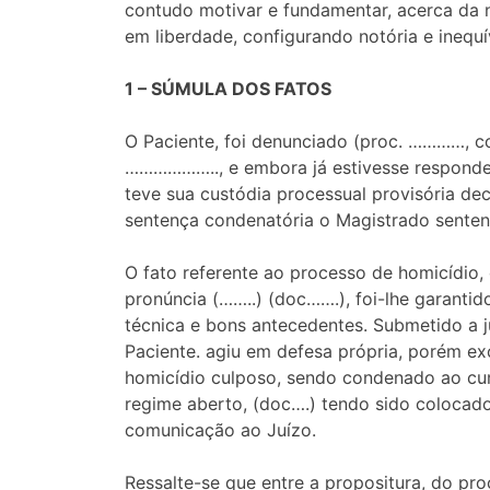
contudo motivar e fundamentar, acerca da 
em liberdade, configurando notória e inequ
1 – SÚMULA DOS FATOS
O Paciente, foi denunciado (proc. …………, co
……………….., e embora já estivesse responde
teve sua custódia processual provisória d
sentença condenatória o Magistrado sentenc
O fato referente ao processo de homicídio
pronúncia (……..) (doc…….), foi-lhe garanti
técnica e bons antecedentes. Submetido a 
Paciente. agiu em defesa própria, porém e
homicídio culposo, sendo condenado ao cum
regime aberto, (doc….) tendo sido colocad
comunicação ao Juízo.
Ressalte-se que entre a propositura, do pro