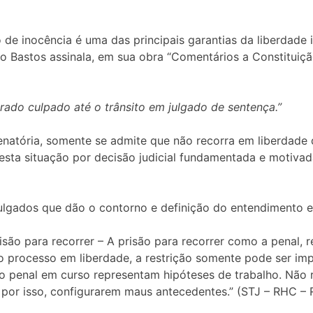
 de inocência é uma das principais garantias da liberdade i
eiro Bastos assinala, em sua obra “Comentários a Constituiç
ado culpado até o trânsito em julgado de sentença.”
denatória, somente se admite que não recorra em liberdad
desta situação por decisão judicial fundamentada e motiv
 julgados que dão o contorno e definição do entendimento 
risão para recorrer – A prisão para recorrer como a penal, 
 processo em liberdade, a restrição somente pode ser imp
ção penal em curso representam hipóteses de trabalho. Não 
ó por isso, configurarem maus antecedentes.” (STJ – RHC – Re