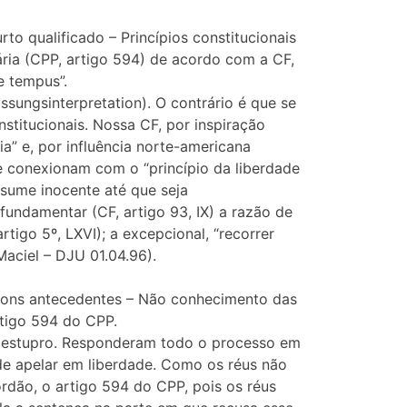
 qualificado – Princípios constitucionais
ária (CPP, artigo 594) de acordo com a CF,
e tempus”.
sungsinterpretation). O contrário é que se
stitucionais. Nossa CF, por inspiração
ia” e, por influência norte-americana
se conexionam com o “princípio da liberdade
esume inocente até que seja
fundamentar (CF, artigo 93, IX) a razão de
rtigo 5º, LXVI); a excepcional, “recorrer
aciel – DJU 01.04.96).
bons antecedentes – Não conhecimento das
tigo 594 do CPP.
r estupro. Responderam todo o processo em
 de apelar em liberdade. Como os réus não
órdão, o artigo 594 do CPP, pois os réus