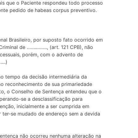
ais que o Paciente respondeu todo processo
ente pedido de habeas corpus preventivo.
al Brasileiro, por suposto fato ocorrido em
riminal de ……………, (art. 121 CPB), não
ocessuais, porém, com o advento de
…..)
o tempo da decisão intermediária da
e ao reconhecimento de sua primariedade
ito, o Conselho de Sentença entendeu que o
perando-se a desclassificação para
nção, inicialmente a ser cumprida em
or ter-se mudado de endereço sem a devida
a sentença não ocorreu nenhuma alteração na