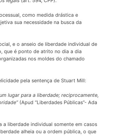
os legais
(art. 594, CPP).
rocessual, como medida drástica e
etiva sua necessidade na busca da
ial, e o anseio de liberdade individual de
 que é ponto de atrito no dia a dia
m organizadas nos moldes do chamado
licidade pela sentença de Stuart Mill:
 um lugar para a liberdade; reciprocamente,
oridade”
(Apud “Liberdades Públicas”- Ada
ja a liberdade individual somente em casos
liberdade alheia ou a ordem pública, o que