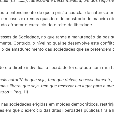
tes (fls………), faltando-lhe desta maneira, um dos requisit
ou o entendimento de que a prisão cautelar de natureza p
a em casos extremos quando e demonstrado de maneira obj
do afrontar o exercício do direito de liberdade.
teresses da Sociedade, no que tange à manutenção da paz soc
nte. Contudo, o nível no qual se desenvolve este conflito,
stágio de amadurecimento das sociedades que se pretende
o e o direito individual à liberdade foi captado com rara fe
ais autoritária que seja, tem que deixar, necessariamente,
mais liberal que seja, tem que reservar um lugar para a aut
utros – Pag. 11)
, nas sociedades erigidas em moldes democráticos, restrin
s em que o exercício das ditas liberdades públicas fira a 