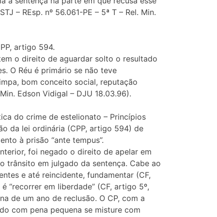
ula a sentença na parte em que recusa esse
TJ – REsp. nº 56.061-PE – 5ª T – Rel. Min.
P, artigo 594.
em o direito de aguardar solto o resultado
. O Réu é primário se não teve
limpa, bom conceito social, reputação
Min. Edson Vidigal – DJU 18.03.96).
a do crime de estelionato – Princípios
ão da lei ordinária (CPP, artigo 594) de
nto à prisão “ante tempus”.
erior, foi negado o direito de apelar em
o trânsito em julgado da sentença. Cabe ao
ntes e até reincidente, fundamentar (CF,
 é “recorrer em liberdade” (CF, artigo 5º,
pena de um ano de reclusão. O CP, com a
enado com pena pequena se misture com