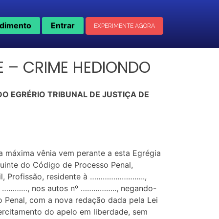
dimento
Entrar
EXPERIMENTE AGORA
E – CRIME HEDIONDO
O EGRÉRIO TRIBUNAL DE JUSTIÇA DE
sa máxima vênia vem perante a esta Egrégia
guinte do Código de Processo Penal,
l, Profissão, residente à ……………………..,
 de …………, nos autos nº …………….., negando-
so Penal, com a nova redação dada pela Lei
xercitamento do apelo em liberdade, sem