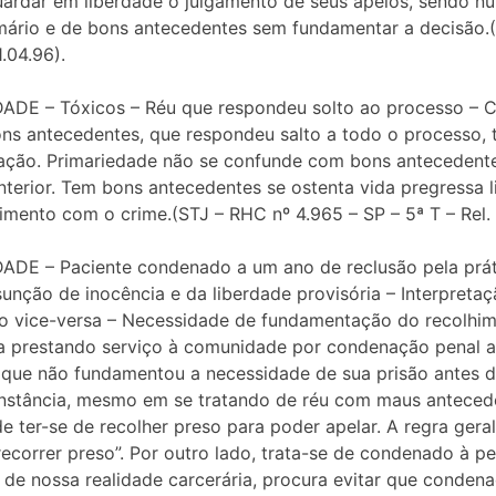
uardar em liberdade o julgamento de seus apelos, sendo n
mário e de bons antecedentes sem fundamentar a decisão.(S
.04.96).
E – Tóxicos – Réu que respondeu solto ao processo – CP
ns antecedentes, que respondeu salto a todo o processo, t
ação. Primariedade não se confunde com bons antecedentes
terior. Tem bons antecedentes se ostenta vida pregressa 
imento com o crime.(STJ – RHC nº 4.965 – SP – 5ª T – Rel. 
E – Paciente condenado a um ano de reclusão pela prátic
sunção de inocência e da liberdade provisória – Interpretaç
o vice-versa – Necessidade de fundamentação do recolhime
a prestando serviço à comunidade por condenação penal ant
o que não fundamentou a necessidade de sua prisão antes d
unstância, mesmo em se tratando de réu com maus antecede
de ter-se de recolher preso para poder apelar. A regra geral
“recorrer preso”. Por outro lado, trata-se de condenado à 
r de nossa realidade carcerária, procura evitar que cond