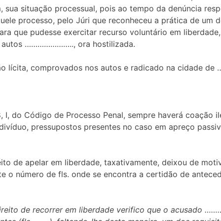
, sua situação processual, pois ao tempo da denúncia res
uele processo, pelo Júri que reconheceu a prática de um de
ara que pudesse exercitar recurso voluntário em liberdade, 
s autos ………………….., ora hostilizada.
ão lícita, comprovados nos autos e radicado na cidade d
, I, do Código de Processo Penal, sempre haverá coação ile
ndivíduo, pressupostos presentes no caso em apreço passi
reito de apelar em liberdade, taxativamente, deixou de mot
te o número de fls. onde se encontra a certidão de antece
ireito de recorrer em liberdade verifico que o acusado ………