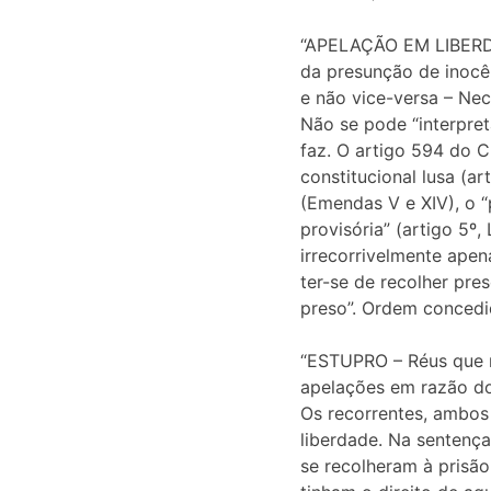
“APELAÇÃO EM LIBERDAD
da presunção de inocên
e não vice-versa – Ne
Não se pode “interpret
faz. O artigo 594 do C
constitucional lusa (a
(Emendas V e XIV), o “
provisória” (artigo 5º
irrecorrivelmente apen
ter-se de recolher pres
preso”. Ordem concedid
“ESTUPRO – Réus que 
apelações em razão do
Os recorrentes, ambos
liberdade. Na sentença
se recolheram à prisão