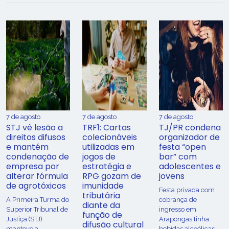
7 de agosto
7 de agosto
7 de agosto
STJ vê lesão a
TRF1: Cartas
TJ/PR condena
direitos difusos
colecionáveis
organizador de
e mantém
utilizadas em
festa “open
condenação de
jogos de
bar” com
empresa por
estratégia e
adolescentes e
alterar fórmula
RPG gozam de
jovens
de agrotóxicos
imunidade
Festa privada com
tributária
​A Primeira Turma do
cobrança de
diante da
Superior Tribunal de
ingresso em
função de
Justiça (STJ)
Arapongas tinha
difusão cultural
manteve a
bebidas alcoólicas