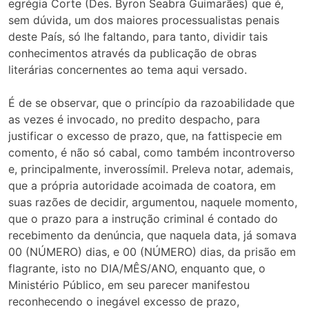
egrégia Corte (Des. Byron Seabra Guimarães) que é,
sem dúvida, um dos maiores processualistas penais
deste País, só lhe faltando, para tanto, dividir tais
conhecimentos através da publicação de obras
literárias concernentes ao tema aqui versado.
É de se observar, que o princípio da razoabilidade que
as vezes é invocado, no predito despacho, para
justificar o excesso de prazo, que, na fattispecie em
comento, é não só cabal, como também incontroverso
e, principalmente, inverossímil. Preleva notar, ademais,
que a própria autoridade acoimada de coatora, em
suas razões de decidir, argumentou, naquele momento,
que o prazo para a instrução criminal é contado do
recebimento da denúncia, que naquela data, já somava
00 (NÚMERO) dias, e 00 (NÚMERO) dias, da prisão em
flagrante, isto no DIA/MÊS/ANO, enquanto que, o
Ministério Público, em seu parecer manifestou
reconhecendo o inegável excesso de prazo,