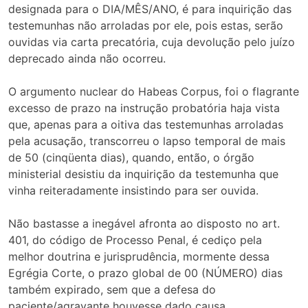
designada para o DIA/MÊS/ANO, é para inquirição das
testemunhas não arroladas por ele, pois estas, serão
ouvidas via carta precatória, cuja devolução pelo juízo
deprecado ainda não ocorreu.
O argumento nuclear do Habeas Corpus, foi o flagrante
excesso de prazo na instrução probatória haja vista
que, apenas para a oitiva das testemunhas arroladas
pela acusação, transcorreu o lapso temporal de mais
de 50 (cinqüenta dias), quando, então, o órgão
ministerial desistiu da inquirição da testemunha que
vinha reiteradamente insistindo para ser ouvida.
Não bastasse a inegável afronta ao disposto no art.
401, do código de Processo Penal, é cediço pela
melhor doutrina e jurisprudência, mormente dessa
Egrégia Corte, o prazo global de 00 (NÚMERO) dias
também expirado, sem que a defesa do
paciente/agravante houvesse dado causa.