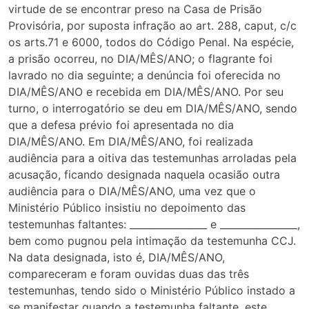
virtude de se encontrar preso na Casa de Prisão
Provisória, por suposta infração ao art. 288, caput, c/c
os arts.71 e 6000, todos do Código Penal. Na espécie,
a prisão ocorreu, no DIA/MÊS/ANO; o flagrante foi
lavrado no dia seguinte; a denúncia foi oferecida no
DIA/MÊS/ANO e recebida em DIA/MÊS/ANO. Por seu
turno, o interrogatório se deu em DIA/MÊS/ANO, sendo
que a defesa prévio foi apresentada no dia
DIA/MÊS/ANO. Em DIA/MÊS/ANO, foi realizada
audiência para a oitiva das testemunhas arroladas pela
acusação, ficando designada naquela ocasião outra
audiência para o DIA/MÊS/ANO, uma vez que o
Ministério Público insistiu no depoimento das
testemunhas faltantes: ________________ e ________________,
bem como pugnou pela intimação da testemunha CCJ.
Na data designada, isto é, DIA/MÊS/ANO,
compareceram e foram ouvidas duas das três
testemunhas, tendo sido o Ministério Público instado a
se manifestar quando a testemunha faltante, este