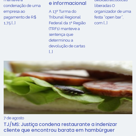
e informacional
condenação de uma
liberadas O
empresa ao
A 13ª Turma do
organizador de uma
pagamento de R$
Tribunal Regional
festa “open bar”,
1,75 […]
Federal da 1ª Região
com […]
(TRF1) manteve a
sentença que
determinou a
devolução de cartas
[…]
7 de agosto
TJ/MS: Justiça condena restaurante a indenizar
cliente que encontrou barata em hambúrguer