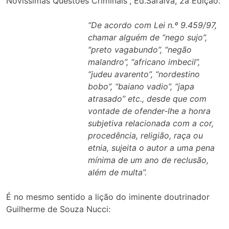
Novíssimas Questões Criminais”, Ed.Saraiva, 2a Edição:
“De acordo com Lei n.º 9.459/97,
chamar alguém de “nego sujo”,
“preto vagabundo”, “negão
malandro”, “africano imbecil”,
“judeu avarento”, “nordestino
bobo”, “baiano vadio”, “japa
atrasado” etc., desde que com
vontade de ofender-lhe a honra
subjetiva relacionada com a cor,
procedência, religião, raça ou
etnia, sujeita o autor a uma pena
mínima de um ano de reclusão,
além de multa”.
É no mesmo sentido a lição do iminente doutrinador
Guilherme de Souza Nucci: