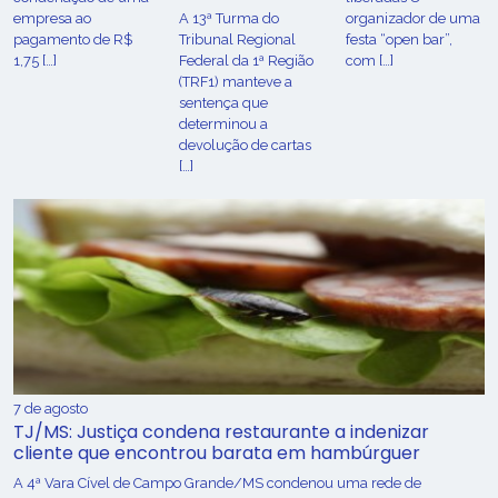
empresa ao
A 13ª Turma do
organizador de uma
pagamento de R$
Tribunal Regional
festa “open bar”,
1,75 […]
Federal da 1ª Região
com […]
(TRF1) manteve a
sentença que
determinou a
devolução de cartas
[…]
7 de agosto
TJ/MS: Justiça condena restaurante a indenizar
cliente que encontrou barata em hambúrguer
A 4ª Vara Cível de Campo Grande/MS condenou uma rede de