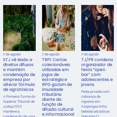
7 de agosto
7 de agosto
7 de agosto
STJ vê lesão a
TRF1: Cartas
TJ/PR condena
direitos difusos
colecionáveis
organizador de
e mantém
utilizadas em
festa “open
condenação de
jogos de
bar” com
empresa por
estratégia e
adolescentes e
alterar fórmula
RPG gozam de
jovens
de agrotóxicos
imunidade
Festa privada com
tributária
​A Primeira Turma do
cobrança de
diante da
Superior Tribunal de
ingresso em
função de
Justiça (STJ)
Arapongas tinha
difusão cultural
manteve a
bebidas alcoólicas
e informacional
condenação de uma
liberadas O