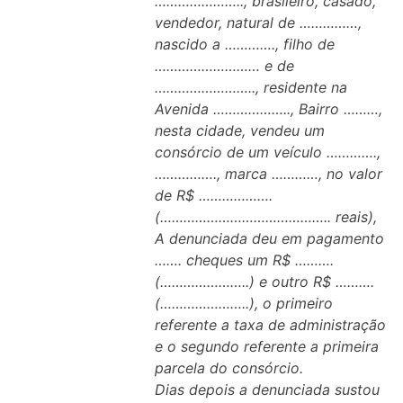
………………….., brasileiro, casado,
vendedor, natural de ……………,
nascido a …………., filho de
……………………… e de
…………………….., residente na
Avenida ……………….., Bairro ………,
nesta cidade, vendeu um
consórcio de um veículo ………….,
……………., marca …………, no valor
de R$ ……………….
(…………………………………….. reais),
A denunciada deu em pagamento
……. cheques um R$ ……….
(…………………..) e outro R$ ……….
(…………………..), o primeiro
referente a taxa de administração
e o segundo referente a primeira
parcela do consórcio.
Dias depois a denunciada sustou