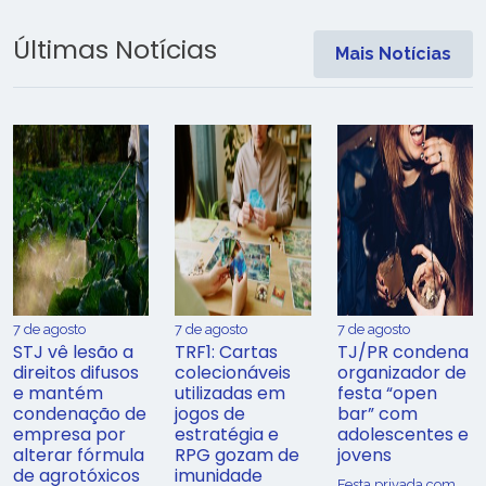
Últimas Notícias
Mais Notícias
7 de agosto
7 de agosto
7 de agosto
STJ vê lesão a
TRF1: Cartas
TJ/PR condena
direitos difusos
colecionáveis
organizador de
e mantém
utilizadas em
festa “open
condenação de
jogos de
bar” com
empresa por
estratégia e
adolescentes e
alterar fórmula
RPG gozam de
jovens
de agrotóxicos
imunidade
Festa privada com