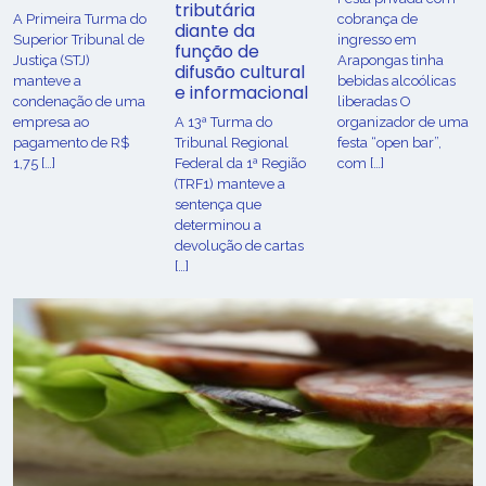
tributária
​A Primeira Turma do
cobrança de
diante da
Superior Tribunal de
ingresso em
função de
Justiça (STJ)
Arapongas tinha
difusão cultural
manteve a
bebidas alcoólicas
e informacional
condenação de uma
liberadas O
empresa ao
A 13ª Turma do
organizador de uma
pagamento de R$
Tribunal Regional
festa “open bar”,
1,75 […]
Federal da 1ª Região
com […]
(TRF1) manteve a
sentença que
determinou a
devolução de cartas
[…]