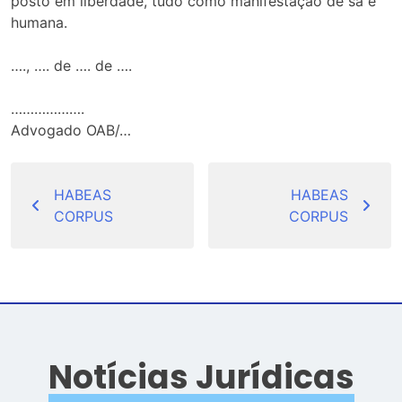
posto em liberdade, tudo como manifestação de sã e
humana.
…., …. de …. de ….
……………….
Advogado OAB/…
Navegação
de
HABEAS
HABEAS
CORPUS
CORPUS
Post
Notícias Jurídicas