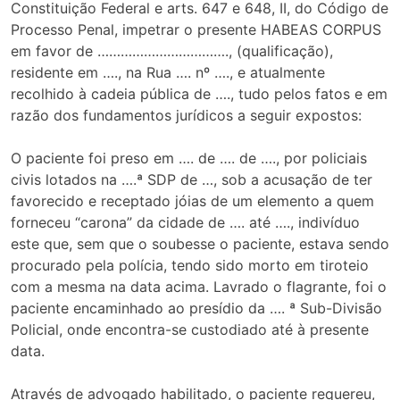
Constituição Federal e arts. 647 e 648, II, do Código de
Processo Penal, impetrar o presente HABEAS CORPUS
em favor de ……………………………., (qualificação),
residente em …., na Rua …. nº …., e atualmente
recolhido à cadeia pública de …., tudo pelos fatos e em
razão dos fundamentos jurídicos a seguir expostos:
O paciente foi preso em …. de …. de …., por policiais
civis lotados na ….ª SDP de …, sob a acusação de ter
favorecido e receptado jóias de um elemento a quem
forneceu “carona” da cidade de …. até …., indivíduo
este que, sem que o soubesse o paciente, estava sendo
procurado pela polícia, tendo sido morto em tiroteio
com a mesma na data acima. Lavrado o flagrante, foi o
paciente encaminhado ao presídio da …. ª Sub-Divisão
Policial, onde encontra-se custodiado até à presente
data.
Através de advogado habilitado, o paciente requereu,