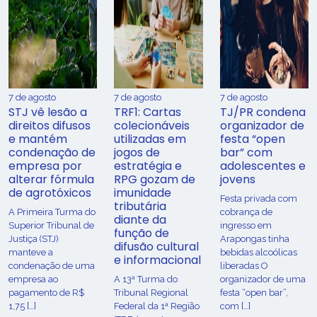
7 de agosto
7 de agosto
7 de agosto
STJ vê lesão a
TRF1: Cartas
TJ/PR condena
direitos difusos
colecionáveis
organizador de
e mantém
utilizadas em
festa “open
condenação de
jogos de
bar” com
empresa por
estratégia e
adolescentes e
alterar fórmula
RPG gozam de
jovens
de agrotóxicos
imunidade
Festa privada com
tributária
​A Primeira Turma do
cobrança de
diante da
Superior Tribunal de
ingresso em
função de
Justiça (STJ)
Arapongas tinha
difusão cultural
manteve a
bebidas alcoólicas
e informacional
condenação de uma
liberadas O
empresa ao
A 13ª Turma do
organizador de uma
pagamento de R$
Tribunal Regional
festa “open bar”,
1,75 […]
Federal da 1ª Região
com […]