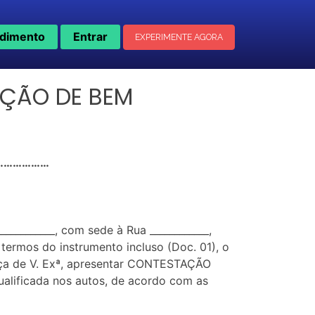
dimento
Entrar
EXPERIMENTE AGORA
AÇÃO DE BEM
……………………
_________, com sede à Rua ____________,
nos termos do instrumento incluso (Doc. 01), o
nça de V. Exª, apresentar CONTESTAÇÃO
alificada nos autos, de acordo com as