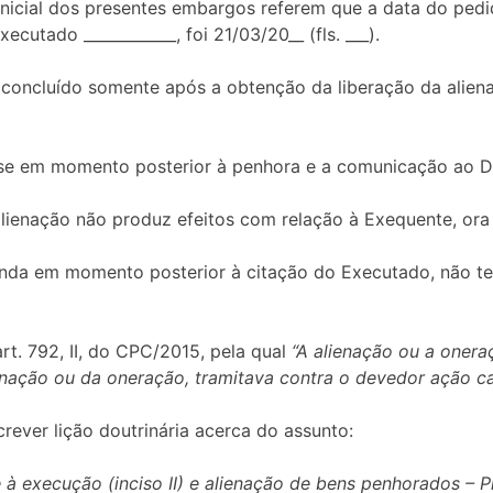
icial dos presentes embargos referem que a data do pedido
utado ____________, foi 21/03/20__ (fls. ___).
 concluído somente após a obtenção da liberação da alienaç
u-se em momento posterior à penhora e a comunicação ao 
lienação não produz efeitos com relação à Exequente, or
nda em momento posterior à citação do Executado, não te
rt. 792, II, do CPC/2015, pela qual
“A alienação ou a onera
enação ou da oneração, tramitava contra o devedor ação cap
rever lição doutrinária acerca do assunto:
e à execução (inciso II) e alienação de bens penhorados – P