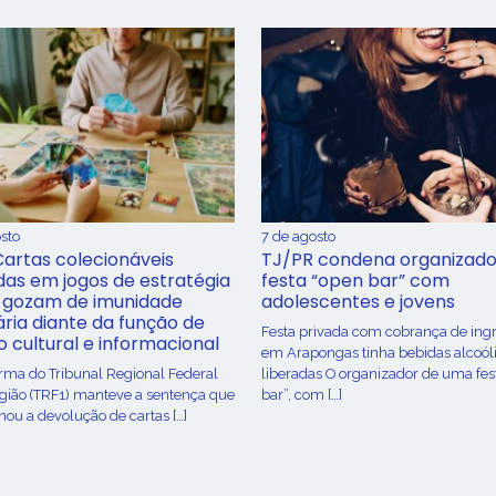
sto
7 de agosto
Cartas colecionáveis
TJ/PR condena organizado
adas em jogos de estratégia
festa “open bar” com
 gozam de imunidade
adolescentes e jovens
ária diante da função de
Festa privada com cobrança de ing
o cultural e informacional
em Arapongas tinha bebidas alcoól
urma do Tribunal Regional Federal
liberadas O organizador de uma fes
egião (TRF1) manteve a sentença que
bar”, com […]
ou a devolução de cartas […]