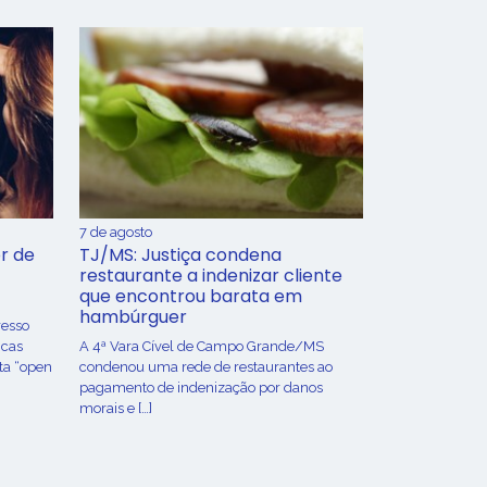
7 de agosto
r de
TJ/MS: Justiça condena
restaurante a indenizar cliente
que encontrou barata em
hambúrguer
resso
icas
A 4ª Vara Cível de Campo Grande/MS
ta “open
condenou uma rede de restaurantes ao
pagamento de indenização por danos
morais e […]