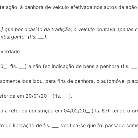
 ação, à penhora de veículo efetivada nos autos da ação 
…] que por ocasião da tradição, o veículo contava apenas c
bargante” (fls. ___).
 verdade.
__, fls. ___) e não fez indicação de bens à penhora (fls. ___
ente localizou, para fins de penhora, o automóvel placa __
erida em 20/01/20__ (fls. ___).
 à referida constrição em 04/02/20__ (fls. 67), tendo o 
de liberação de fls. ___, verifica-se que foi passado some