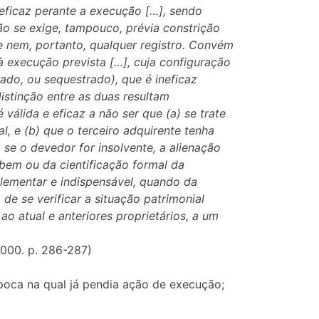
neficaz perante a execução […], sendo
o se exige, tampouco, prévia constrição
e nem, portanto, qualquer registro. Convém
 à execução prevista […], cuja configuração
tado, ou sequestrado), que é ineficaz
stinção entre as duas resultam
válida e eficaz a não ser que (a) se trate
l, e (b) que o terceiro adquirente tenha
 se o devedor for insolvente, a alienação
bem ou da cientificação formal da
 elementar e indispensável, quando da
de se verificar a situação patrimonial
o atual e anteriores proprietários, a um
2000. p. 286-287)
poca na qual já pendia ação de execução;