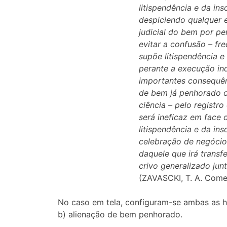
litispendência e da in
despiciendo qualquer 
judicial do bem por pe
evitar a confusão – fr
supõe litispendência e
perante a execução in
importantes consequênc
de bem já penhorado ou
ciência – pelo registr
será ineficaz em face 
litispendência e da in
celebração de negócios
daquele que irá transf
crivo generalizado junt
(ZAVASCKI, T. A. Comen
No caso em tela, configuram-se ambas as h
b) alienação de bem penhorado.