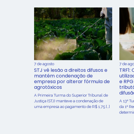
7 de agosto
7 de ago
STJ vê lesão a direitos difusos e
TRF1: 
mantém condenação de
utiliz
empresa por alterar fórmula de
e RPG
agrotóxicos
tribut
difusã
​A Primeira Turma do Superior Tribunal de
Justiça (STJ) manteve a condenação de
A 13ª T
uma empresa ao pagamento de R$ 1,75 […]
da 1ª R
determin