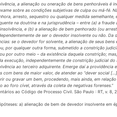
solvência, a alienação ou oneração de bens penhoráveis é i
exame sobre as condições subjetivas de culpa ou má-fé. Nã
nhora, arresto, sequestro ou qualquer medida semelhante, 
equente na doutrina e na jurisprudência – entre (a) a fraude
 insolvência, e (b) a alienação de bem penhorado (ou arres
dependentemente de ser o devedor insolvente ou não. Da di
ias: se o devedor for solvente, a alienação de seus bens é 
, por qualquer outra forma, submetido a constrição judicia
o ou por outro meio – da existência daquela constrição; mas,
da execução, independentemente de constrição judicial do 
solvência ao terceiro adquirente. Emerge daí a providência
 com bens de maior valor, de atender ao “dever social […] 
erir ou gravar um bem, procedendo, mais ainda, em relação a
o ao foro cível, através da coleta de negativas forenses.”
tários ao Código de Processo Civil. São Paulo : RT, v. 8, 
ipóteses: a) alienação de bem de devedor insolvente em é