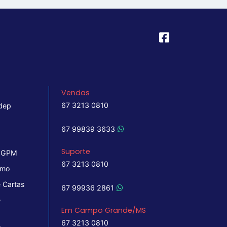
Vendas
67 3213 0810
dep
67 99839 3633
Suporte
 IGPM
67 3213 0810
imo
 Cartas
67 99936 2861
e
Em Campo Grande/MS
67 3213 0810
e