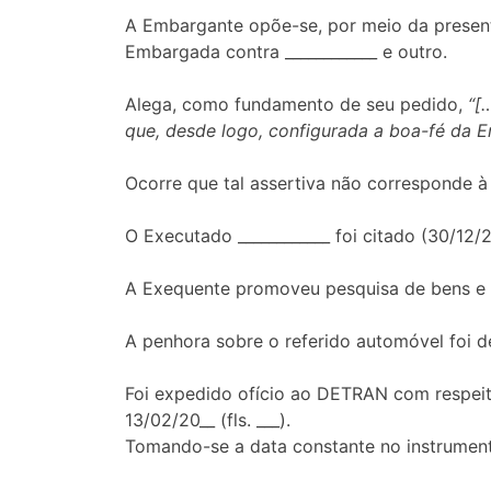
A Embargante opõe-se, por meio da presente
Embargada contra ____________ e outro.
Alega, como fundamento de seu pedido,
“[
que, desde logo, configurada a boa-fé da Em
Ocorre que tal assertiva não corresponde à
O Executado ____________ foi citado (30/12/20
A Exequente promoveu pesquisa de bens e som
A penhora sobre o referido automóvel foi def
Foi expedido ofício ao DETRAN com respeito
13/02/20__ (fls. ___).
Tomando-se a data constante no instrumento 