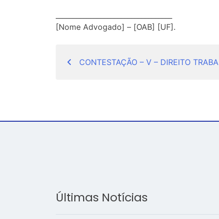
__________________________________
[Nome Advogado] – [OAB] [UF].
Navegação
CONTESTAÇÃO – V – DIREITO TRABA
de
Post
Últimas Notícias