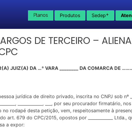
+
Planos
Produtos
Sedep
Aten
RGOS DE TERCEIRO – ALIEN
 CPC
(A) JUIZ(A) DA …ª VARA ________ DA COMARCA DE 
a jurídica de direito privado, inscrita no CNPJ sob nº ___
_________, ____________, ___, por seu procurador firmatário, 
o no rodapé desta petição, vem, respeitosamente à prese
rt. 679 do CPC/2015, opostos por ____________ Ltda., qu
sa a expor: