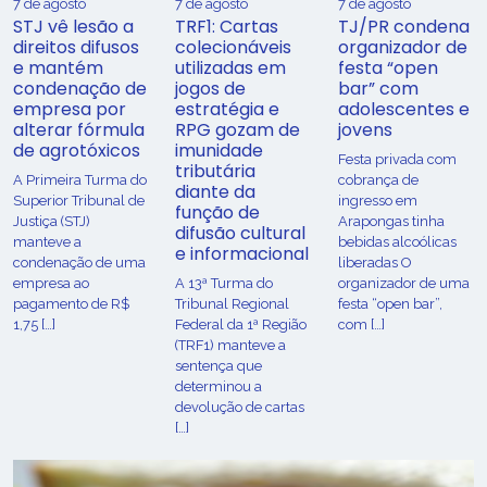
7 de agosto
7 de agosto
7 de agosto
STJ vê lesão a
TRF1: Cartas
TJ/PR condena
direitos difusos
colecionáveis
organizador de
e mantém
utilizadas em
festa “open
condenação de
jogos de
bar” com
empresa por
estratégia e
adolescentes e
alterar fórmula
RPG gozam de
jovens
de agrotóxicos
imunidade
Festa privada com
tributária
​A Primeira Turma do
cobrança de
diante da
Superior Tribunal de
ingresso em
função de
Justiça (STJ)
Arapongas tinha
difusão cultural
manteve a
bebidas alcoólicas
e informacional
condenação de uma
liberadas O
empresa ao
A 13ª Turma do
organizador de uma
pagamento de R$
Tribunal Regional
festa “open bar”,
1,75 […]
Federal da 1ª Região
com […]
(TRF1) manteve a
sentença que
determinou a
devolução de cartas
[…]