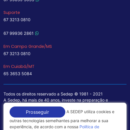
Suporte
67 3213 0810
67 99936 2861
Em Campo Grande/MS
67 3213 0810
Em Cuiabá/MT
65 3653 5084
Todos os direitos reservado a Sedep © 1981 - 2021
A Sedep, há mais de 40 anos, investe na preparação e
treinamento de funcionários e na aquisição de tecnologia de
A SEDEP utiliza cookies e
Prosseguir
ponta para a ampliação de seu portfólio de serviços voltados
para a área jurídica, que contemplam informações seguras e
outras tecnologias semelhantes para melhorar a sua
excelentes soluções empresariais.
experiência, de acordo com a nossa
Política de