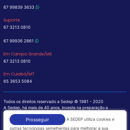
67 99839 3633
Suporte
67 3213 0810
67 99936 2861
Em Campo Grande/MS
67 3213 0810
Em Cuiabá/MT
65 3653 5084
Todos os direitos reservado a Sedep © 1981 - 2020
A Sedep, há mais de 40 anos, investe na preparação e
treinamento de funcionários e na aquisição de tecnologia de
A SEDEP utiliza cookies e
Prosseguir
ponta para a ampliação de seu portfólio de serviços voltados
para a área jurídica, que contemplam informações seguras e
outras tecnologias semelhantes para melhorar a sua