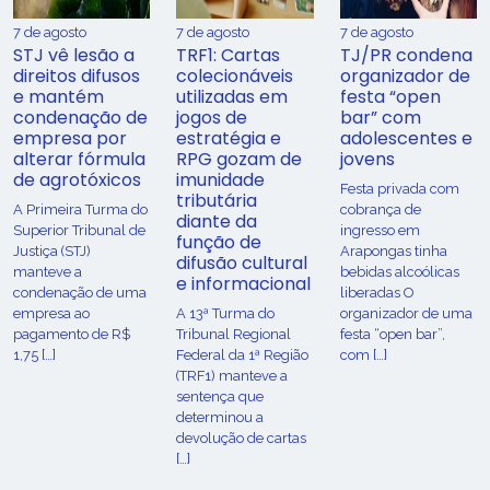
7 de agosto
7 de agosto
7 de agosto
STJ vê lesão a
TRF1: Cartas
TJ/PR condena
direitos difusos
colecionáveis
organizador de
e mantém
utilizadas em
festa “open
condenação de
jogos de
bar” com
empresa por
estratégia e
adolescentes e
alterar fórmula
RPG gozam de
jovens
de agrotóxicos
imunidade
Festa privada com
tributária
​A Primeira Turma do
cobrança de
diante da
Superior Tribunal de
ingresso em
função de
Justiça (STJ)
Arapongas tinha
difusão cultural
manteve a
bebidas alcoólicas
e informacional
condenação de uma
liberadas O
empresa ao
A 13ª Turma do
organizador de uma
pagamento de R$
Tribunal Regional
festa “open bar”,
1,75 […]
Federal da 1ª Região
com […]
(TRF1) manteve a
sentença que
determinou a
devolução de cartas
[…]