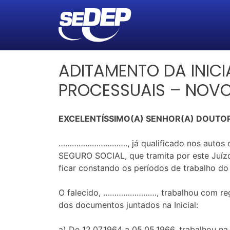
ADITAMENTO DA INIC
PROCESSUAIS – NOV
EXCELENTÍSSIMO(A) SENHOR(A) DOUTOR
…………………………., já qualificado nos autos 
SEGURO SOCIAL, que tramita por este Juíz
ficar constando os períodos de trabalho d
O falecido, ……………………, trabalhou com regi
dos documentos juntados na Inicial:
a) De 12.07.1964 a 05.05.1966, trabalhou 