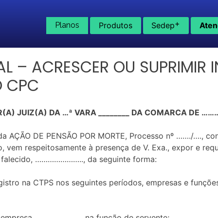
+
Planos
Produtos
Sedep
Aten
IAL – ACRESCER OU SUPRIMIR
O CPC
(A) JUIZ(A) DA …ª VARA ________ DA COMARCA DE 
da AÇÃO DE PENSÃO POR MORTE, Processo nº ……./…., co
o, vem respeitosamente à presença de V. Exa., expor e r
o falecido, ………………….., da seguinte forma:
stro na CTPS nos seguintes períodos, empresas e funções
na empresa …………………., na função de servente;