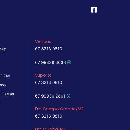
Vendas
67 3213 0810
dep
67 99839 3633
Suporte
 IGPM
67 3213 0810
imo
 Cartas
67 99936 2861
e
Em Campo Grande/MS
67 3213 0810
e
Em Cuiabá/MT