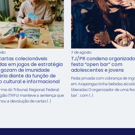
sto
7 de agosto
Cartas colecionáveis
TJ/PR condena organizado
adas em jogos de estratégia
festa “open bar” com
 gozam de imunidade
adolescentes e jovens
ária diante da função de
Festa privada com cobrança de ing
o cultural e informacional
em Arapongas tinha bebidas alcoól
urma do Tribunal Regional Federal
liberadas O organizador de uma fes
egião (TRF1) manteve a sentença que
bar”, com […]
ou a devolução de cartas […]