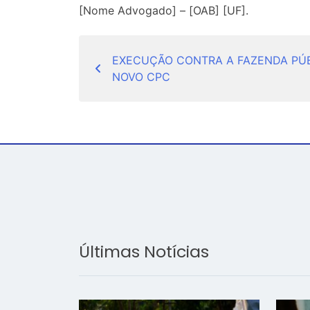
[Nome Advogado] – [OAB] [UF].
Navegação
EXECUÇÃO CONTRA A FAZENDA PÚB
de
NOVO CPC
Post
Últimas Notícias