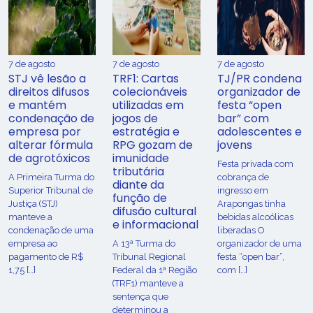
7 de agosto
7 de agosto
7 de agosto
STJ vê lesão a
TRF1: Cartas
TJ/PR condena
direitos difusos
colecionáveis
organizador de
e mantém
utilizadas em
festa “open
condenação de
jogos de
bar” com
empresa por
estratégia e
adolescentes e
alterar fórmula
RPG gozam de
jovens
de agrotóxicos
imunidade
Festa privada com
tributária
​A Primeira Turma do
cobrança de
diante da
Superior Tribunal de
ingresso em
função de
Justiça (STJ)
Arapongas tinha
difusão cultural
manteve a
bebidas alcoólicas
e informacional
condenação de uma
liberadas O
empresa ao
A 13ª Turma do
organizador de uma
pagamento de R$
Tribunal Regional
festa “open bar”,
1,75 […]
Federal da 1ª Região
com […]
(TRF1) manteve a
sentença que
determinou a