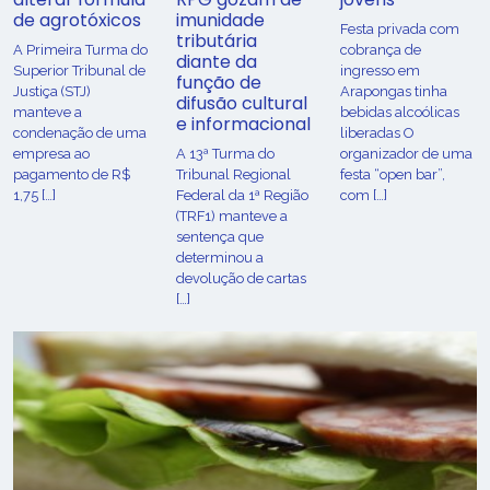
de agrotóxicos
imunidade
Festa privada com
tributária
​A Primeira Turma do
cobrança de
diante da
Superior Tribunal de
ingresso em
função de
Justiça (STJ)
Arapongas tinha
difusão cultural
manteve a
bebidas alcoólicas
e informacional
condenação de uma
liberadas O
empresa ao
A 13ª Turma do
organizador de uma
pagamento de R$
Tribunal Regional
festa “open bar”,
1,75 […]
Federal da 1ª Região
com […]
(TRF1) manteve a
sentença que
determinou a
devolução de cartas
[…]