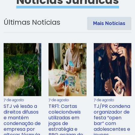
Notícias Jurídicas
Últimas Notícias
Mais Notícias
7 de agosto
7 de agosto
7 de agosto
STJ vê lesão a
TRF1: Cartas
TJ/PR condena
direitos difusos
colecionáveis
organizador de
e mantém
utilizadas em
festa “open
condenação de
jogos de
bar” com
empresa por
estratégia e
adolescentes e
alterar fórmula
RPG gozam de
jovens