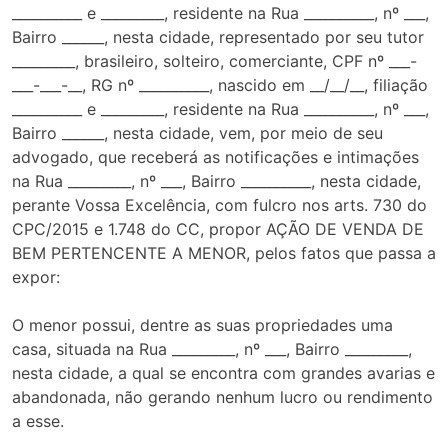
__________ e _________, residente na Rua __________, nº ___,
Bairro ______, nesta cidade, representado por seu tutor
_________, brasileiro, solteiro, comerciante, CPF nº ___-
___-___-__, RG nº __________, nascido em __/__/__, filiação
__________ e _________, residente na Rua __________, nº ___,
Bairro ______, nesta cidade, vem, por meio de seu
advogado, que receberá as notificações e intimações
na Rua _________, nº ___, Bairro __________, nesta cidade,
perante Vossa Excelência, com fulcro nos arts. 730 do
CPC/2015 e 1.748 do CC, propor AÇÃO DE VENDA DE
BEM PERTENCENTE A MENOR, pelos fatos que passa a
expor:
O menor possui, dentre as suas propriedades uma
casa, situada na Rua _________, nº ___, Bairro _________,
nesta cidade, a qual se encontra com grandes avarias e
abandonada, não gerando nenhum lucro ou rendimento
a esse.