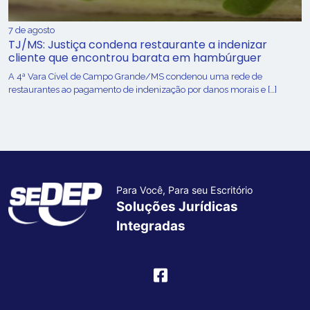
7 de agosto
TJ/MS: Justiça condena restaurante a indenizar
cliente que encontrou barata em hambúrguer
A 4ª Vara Cível de Campo Grande/MS condenou uma rede de
restaurantes ao pagamento de indenização por danos morais e […]
Para Você, Para seu Escritório
Soluções Jurídicas
Integradas