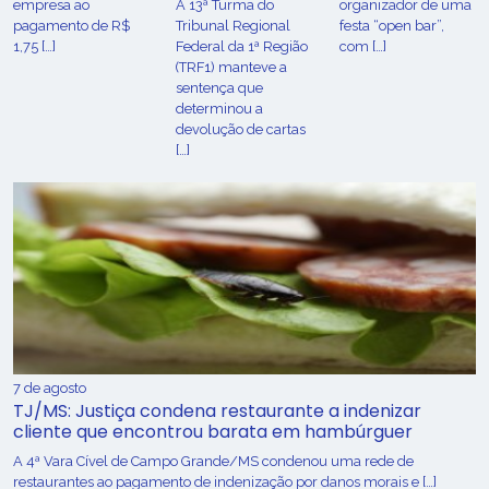
empresa ao
A 13ª Turma do
organizador de uma
pagamento de R$
Tribunal Regional
festa “open bar”,
1,75 […]
Federal da 1ª Região
com […]
(TRF1) manteve a
sentença que
determinou a
devolução de cartas
[…]
7 de agosto
TJ/MS: Justiça condena restaurante a indenizar
cliente que encontrou barata em hambúrguer
A 4ª Vara Cível de Campo Grande/MS condenou uma rede de
restaurantes ao pagamento de indenização por danos morais e […]