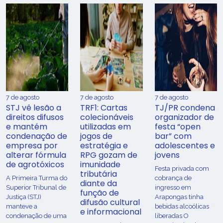
7 de agosto
7 de agosto
7 de agosto
STJ vê lesão a
TRF1: Cartas
TJ/PR condena
direitos difusos
colecionáveis
organizador de
e mantém
utilizadas em
festa “open
condenação de
jogos de
bar” com
empresa por
estratégia e
adolescentes e
alterar fórmula
RPG gozam de
jovens
de agrotóxicos
imunidade
Festa privada com
tributária
​A Primeira Turma do
cobrança de
diante da
Superior Tribunal de
ingresso em
função de
Justiça (STJ)
Arapongas tinha
difusão cultural
manteve a
bebidas alcoólicas
e informacional
condenação de uma
liberadas O