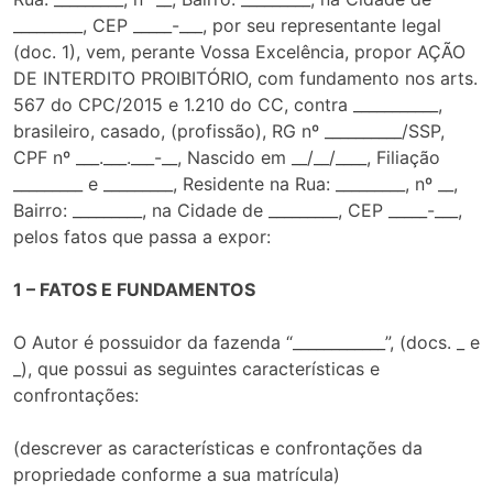
_________, CEP _____-___, por seu representante legal
(doc. 1), vem, perante Vossa Excelência, propor AÇÃO
DE INTERDITO PROIBITÓRIO, com fundamento nos arts.
567 do CPC/2015 e 1.210 do CC, contra ___________,
brasileiro, casado, (profissão), RG nº __________/SSP,
CPF nº ___.___.___-__, Nascido em __/__/____, Filiação
_________ e _________, Residente na Rua: _________, nº __,
Bairro: _________, na Cidade de _________, CEP _____-___,
pelos fatos que passa a expor:
1 – FATOS E FUNDAMENTOS
O Autor é possuidor da fazenda “____________”, (docs. _ e
_), que possui as seguintes características e
confrontações:
(descrever as características e confrontações da
propriedade conforme a sua matrícula)