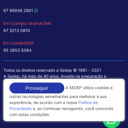
67 99936 2861
Em Campo Grande/MS
67 3213 0810
Em Cuiabá/MT
65 3653 5084
Todos os direitos reservado a Sedep © 1981 - 2021
A Sedep, há mais de 40 anos, investe na preparação e
treinamento de funcionários e na aquisição de tecnologia de
A SEDEP utiliza cookies e
Prosseguir
ponta para a ampliação de seu portfólio de serviços voltados
para a área jurídica, que contemplam informações seguras e
outras tecnologias semelhantes para melhorar a sua
excelentes soluções empresariais.
experiência, de acordo com a nossa
Política de
Privacidade
e, ao continuar navegando, você concorda
Política de Privacidade
com estas condições.