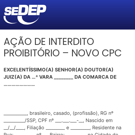
AÇÃO DE INTERDITO
PROIBITÓRIO – NOVO CPC
EXCELENTÍSSIMO(A) SENHOR(A) DOUTOR(A)
JUIZ(A) DA …ª VARA ________ DA COMARCA DE
……………………
___________, brasileiro, casado, (profissão), RG nº
__________/SSP, CPF nº ___.___.___-__, Nascido em
__/__/____, Filiação _________ e _________, Residente na
Rua: _________, nº __, Bairro: _________, na Cidade de