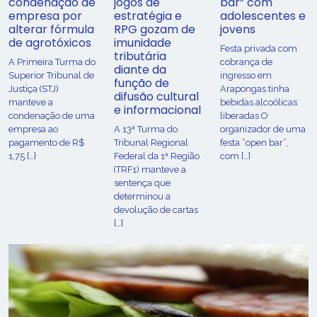
condenação de
jogos de
bar” com
empresa por
estratégia e
adolescentes e
alterar fórmula
RPG gozam de
jovens
de agrotóxicos
imunidade
Festa privada com
tributária
​A Primeira Turma do
cobrança de
diante da
Superior Tribunal de
ingresso em
função de
Justiça (STJ)
Arapongas tinha
difusão cultural
manteve a
bebidas alcoólicas
e informacional
condenação de uma
liberadas O
empresa ao
A 13ª Turma do
organizador de uma
pagamento de R$
Tribunal Regional
festa “open bar”,
1,75 […]
Federal da 1ª Região
com […]
(TRF1) manteve a
sentença que
determinou a
devolução de cartas
[…]