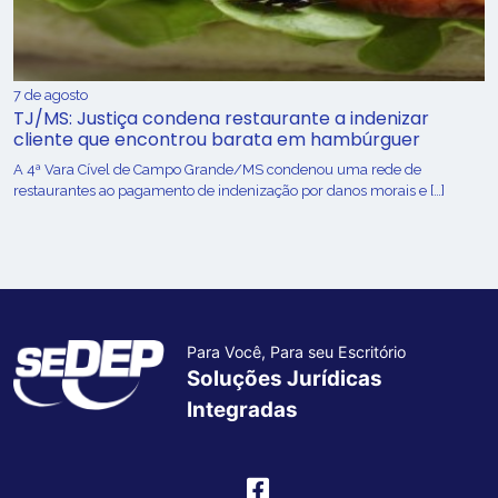
7 de agosto
TJ/MS: Justiça condena restaurante a indenizar
cliente que encontrou barata em hambúrguer
A 4ª Vara Cível de Campo Grande/MS condenou uma rede de
restaurantes ao pagamento de indenização por danos morais e […]
Para Você, Para seu Escritório
Soluções Jurídicas
Integradas