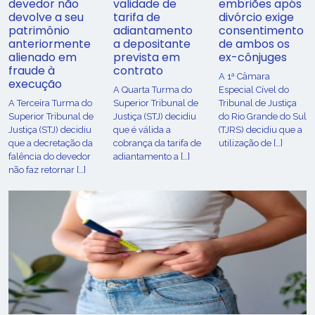
devedor não
validade de
embriões após
devolve a seu
tarifa de
divórcio exige
patrimônio
adiantamento
consentimento
anteriormente
a depositante
de ambos os
alienado em
prevista em
ex-cônjuges
fraude à
contrato
A 1ª Câmara
execução
A Quarta Turma do
Especial Cível do
A Terceira Turma do
Superior Tribunal de
Tribunal de Justiça
Superior Tribunal de
Justiça (STJ) decidiu
do Rio Grande do Sul
Justiça (STJ) decidiu
que é válida a
(TJRS) decidiu que a
que a decretação da
cobrança da tarifa de
utilização de […]
falência do devedor
adiantamento a […]
não faz retornar […]