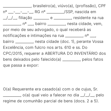
________________, brasileiro(a), viúvo(a), (profissão), CPF
nº ___-___-___-__, RG nº __________/SSP, nascida em
__/__/__, filiação _________ e __________, residente na rua
__________, nº ___, bairro __________, nesta cidade, vem,
por meio de seu advogado, o qual receberá as
notificações e intimações na rua __________, nº ___,
bairro __________, nesta cidade (doc. 1), perante Vossa
Excelência, com fulcro nos arts. 610 e ss. Do
CPC/2015, requerer a ABERTURA DO INVENTÁRIO dos
bens deixados pelo falecido(a) __________, pelos fatos
que passa a expor:
O(a) Requerente era casado(a) com o de cujus, Sr.
__________, o(a) qual veio a falecer no dia __/__/__, pelo
regime de comunhão parcial de bens (docs. 2 a 5).