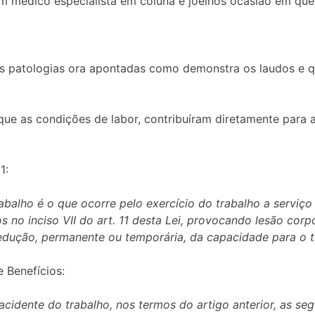
m médico especialista em coluna e joelhos ocasião em que 
das patologias ora apontadas como demonstra os laudos e 
que as condições de labor, contribuíram diretamente para a
1:
trabalho é o que ocorre pelo exercício do trabalho a serviç
s no inciso VII do art. 11 desta Lei, provocando lesão cor
edução, permanente ou temporária, da capacidade para o t
e Benefícios:
 acidente do trabalho, nos termos do artigo anterior, as se