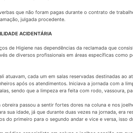
verbas que não foram pagas durante o contrato de trabalh
clamação, julgada procedente.
ILIDADE ACIDENTÁRIA
viços de Higiene nas dependências da reclamada que consist
és de diversos profissionais em áreas específicas como pe
li atuavam, cada um em salas reservadas destinadas ao a
heiros após os atendimentos. Iniciava a jornada com a limp
salas, sendo que a limpeza era feita com rodo, vassoura, p
 obreira passou a sentir fortes dores na coluna e nos joe
ara sua idade, já que durante duas vezes na jornada, era 
s do primeiro para o segundo andar e vice e versa, isso d