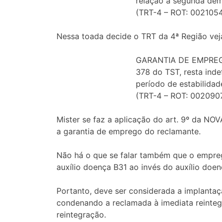
relação à segunda de
(TRT-4 – ROT: 002105
Nessa toada decide o TRT da 4ª Região ve
GARANTIA DE EMPREGO.
378 do TST, resta inde
período de estabilidad
(TRT-4 – ROT: 002090
Mister se faz a aplicação do art. 9º da NO
a garantia de emprego do reclamante.
Não há o que se falar também que o emprega
auxílio doença B31 ao invés do auxílio doenç
Portanto, deve ser considerada a implantaç
condenando a reclamada à imediata reinte
reintegração.