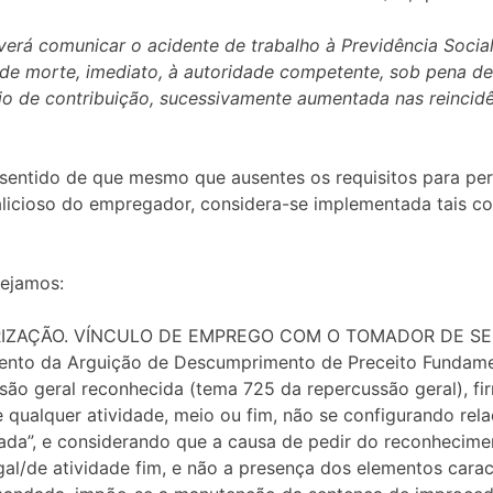
erá comunicar o acidente de trabalho à Previdência Social a
de morte, imediato, à autoridade competente, sob pena de 
io de contribuição, sucessivamente aumentada nas reincidê
 sentido de que mesmo que ausentes os requisitos para per
licioso do empregador, considera-se implementada tais co
vejamos:
RIZAÇÃO. VÍNCULO DE EMPREGO COM O TOMADOR DE SERVI
ento da Arguição de Descumprimento de Preceito Fundamen
o geral reconhecida (tema 725 da repercussão geral), firm
e qualquer atividade, meio ou fim, não se configurando rel
da”, e considerando que a causa de pedir do reconhecim
legal/de atividade fim, e não a presença dos elementos ca