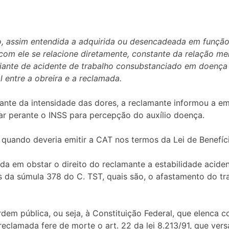
ho, assim entendida a adquirida ou desencadeada em funçã
 com ele se relacione diretamente, constante da relação men
iante de acidente de trabalho consubstanciado em doença
l entre a obreira e a reclamada.
ante da intensidade das dores, a reclamante informou a e
tar perante o INSS para percepção do auxílio doença.
 quando deveria emitir a CAT nos termos da Lei de Benefíc
da em obstar o direito do reclamante a estabilidade acidentá
s da súmula 378 do C. TST, quais são, o afastamento do tr
em pública, ou seja, à Constituição Federal, que elenca co
reclamada fere de morte o art. 22 da lei 8.213/91, que vers