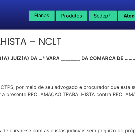
+
Planos
Produtos
Sedep
Aten
ISTA – NCLT
(A) JUIZ(A) DA …ª VARA ________ DA COMARCA DE 
CTPS, por meio de seu advogado e procurador que esta su
or a presente RECLAMAÇÃO TRABALHISTA contra RECLAMADA
 de curvar-se com as custas judiciais sem prejuízo do pr