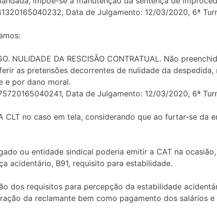
mandada, impõe-se a manutenção da sentença de improced
41320165040232, Data de Julgamento: 12/03/2020, 6ª Tur
jamos:
 NULIDADE DA RESCISÃO CONTRATUAL. Não preenchidos os
ferir as pretensões decorrentes de nulidade da despedida
e e por dano moral.
75720165040241, Data de Julgamento: 12/03/2020, 6ª Tur
VA CLT no caso em tela, considerando que ao furtar-se da
do ou entidade sindical poderia emitir a CAT na ocasião, 
a acidentário, B91, requisito para estabilidade.
ão dos requisitos para percepção da estabilidade acident
gração da reclamante bem como pagamento dos salários e 