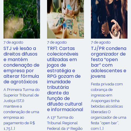
7 de agosto
7 de agosto
7 de agosto
STJ vê lesão a
TRF1: Cartas
TJ/PR condena
direitos difusos
colecionáveis
organizador de
e mantém
utilizadas em
festa “open
condenação de
jogos de
bar” com
empresa por
estratégia e
adolescentes e
alterar fórmula
RPG gozam de
jovens
de agrotóxicos
imunidade
Festa privada com
tributária
​A Primeira Turma do
cobrança de
diante da
Superior Tribunal de
ingresso em
função de
Justiça (STJ)
Arapongas tinha
difusão cultural
manteve a
bebidas alcoólicas
e informacional
condenação de uma
liberadas O
empresa ao
A 13ª Turma do
organizador de uma
pagamento de R$
Tribunal Regional
festa “open bar”,
1,75 […]
Federal da 1ª Região
com […]