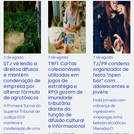
7 de agosto
7 de agosto
7 de agosto
STJ vê lesão a
TRF1: Cartas
TJ/PR condena
direitos difusos
colecionáveis
organizador de
e mantém
utilizadas em
festa “open
condenação de
jogos de
bar” com
empresa por
estratégia e
adolescentes e
alterar fórmula
RPG gozam de
jovens
de agrotóxicos
imunidade
Festa privada com
tributária
​A Primeira Turma do
cobrança de
diante da
Superior Tribunal de
ingresso em
função de
Justiça (STJ)
Arapongas tinha
difusão cultural
manteve a
bebidas alcoólicas
e informacional
condenação de uma
liberadas O