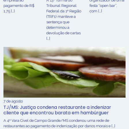
empresa ao
A 13ª Turma do
organizador de uma
pagamento de R$
Tribunal Regional
festa “open bar”,
1,75 […]
Federal da 1ª Região
com […]
(TRF1) manteve a
sentença que
determinou a
devolução de cartas
[…]
7 de agosto
TJ/MS: Justiça condena restaurante a indenizar
cliente que encontrou barata em hambúrguer
A 4ª Vara Cível de Campo Grande/MS condenou uma rede de
restaurantes ao pagamento de indenização por danos morais e […]