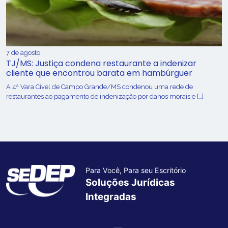
7 de agosto
TJ/MS: Justiça condena restaurante a indenizar
cliente que encontrou barata em hambúrguer
A 4ª Vara Cível de Campo Grande/MS condenou uma rede de
restaurantes ao pagamento de indenização por danos morais e […]
Para Você, Para seu Escritório
Soluções Jurídicas
Integradas