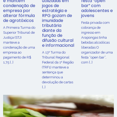
e mantém
utilizadas em
festa “open
condenação de
jogos de
bar” com
empresa por
estratégia e
adolescentes e
alterar fórmula
RPG gozam de
jovens
de agrotóxicos
imunidade
Festa privada com
tributária
​A Primeira Turma do
cobrança de
diante da
Superior Tribunal de
ingresso em
função de
Justiça (STJ)
Arapongas tinha
difusão cultural
manteve a
bebidas alcoólicas
e informacional
condenação de uma
liberadas O
empresa ao
A 13ª Turma do
organizador de uma
pagamento de R$
Tribunal Regional
festa “open bar”,
1,75 […]
Federal da 1ª Região
com […]
(TRF1) manteve a
sentença que
determinou a
devolução de cartas
[…]