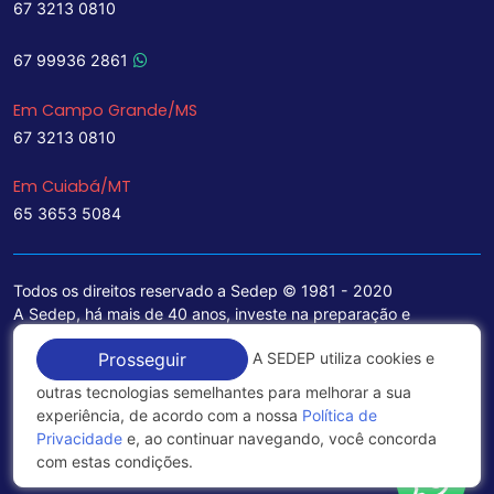
67 3213 0810
67 99936 2861
Em Campo Grande/MS
67 3213 0810
Em Cuiabá/MT
65 3653 5084
Todos os direitos reservado a Sedep © 1981 - 2020
A Sedep, há mais de 40 anos, investe na preparação e
treinamento de funcionários e na aquisição de tecnologia de
A SEDEP utiliza cookies e
Prosseguir
ponta para a ampliação de seu portfólio de serviços voltados
para a área jurídica, que contemplam informações seguras e
outras tecnologias semelhantes para melhorar a sua
excelentes soluções empresariais.
experiência, de acordo com a nossa
Política de
Privacidade
e, ao continuar navegando, você concorda
Política de Privacidade
com estas condições.