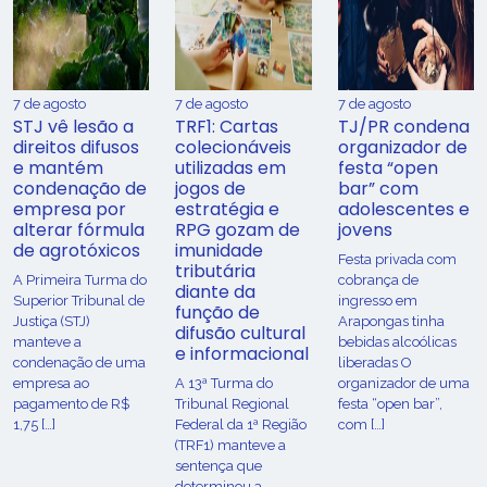
7 de agosto
7 de agosto
7 de agosto
STJ vê lesão a
TRF1: Cartas
TJ/PR condena
direitos difusos
colecionáveis
organizador de
e mantém
utilizadas em
festa “open
condenação de
jogos de
bar” com
empresa por
estratégia e
adolescentes e
alterar fórmula
RPG gozam de
jovens
de agrotóxicos
imunidade
Festa privada com
tributária
​A Primeira Turma do
cobrança de
diante da
Superior Tribunal de
ingresso em
função de
Justiça (STJ)
Arapongas tinha
difusão cultural
manteve a
bebidas alcoólicas
e informacional
condenação de uma
liberadas O
empresa ao
A 13ª Turma do
organizador de uma
pagamento de R$
Tribunal Regional
festa “open bar”,
1,75 […]
Federal da 1ª Região
com […]
(TRF1) manteve a
sentença que
determinou a