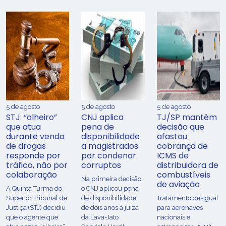
5 de agosto
5 de agosto
5 de agosto
STJ: “olheiro”
CNJ aplica
TJ/SP mantém
que atua
pena de
decisão que
durante venda
disponibilidade
afastou
de drogas
a magistrados
cobrança de
responde por
por condenar
ICMS de
tráfico, não por
corruptos
distribuidora de
colaboração
combustíveis
Na primeira decisão,
de aviação
A Quinta Turma do
o CNJ aplicou pena
Superior Tribunal de
de disponibilidade
Tratamento desigual
Justiça (STJ) decidiu
de dois anos à juíza
para aeronaves
que o agente que
da Lava-Jato
nacionais e