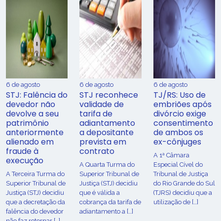
6 de agosto
6 de agosto
6 de agosto
STJ: Falência do
STJ reconhece
TJ/RS: Uso de
devedor não
validade de
embriões após
devolve a seu
tarifa de
divórcio exige
patrimônio
adiantamento
consentimento
anteriormente
a depositante
de ambos os
alienado em
prevista em
ex-cônjuges
fraude à
contrato
A 1ª Câmara
execução
A Quarta Turma do
Especial Cível do
A Terceira Turma do
Superior Tribunal de
Tribunal de Justiça
Superior Tribunal de
Justiça (STJ) decidiu
do Rio Grande do Sul
Justiça (STJ) decidiu
que é válida a
(TJRS) decidiu que a
que a decretação da
cobrança da tarifa de
utilização de […]
falência do devedor
adiantamento a […]
não faz retornar […]