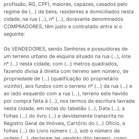
profissão, RG, CPF), maiores, capazes, casados pelo
regime de (…) de bens, residentes e domiciliados nesta
cidade, na rua (…), nº (…), doravante denominados
COMPRADORES, têm justo e contratado entre si o
seguinte:
Os VENDEDORES, sendo Senhores e possuidores de
um terreno urbano de esquina situado na rua (…), lote
nº (…) nesta cidade, com (…) metros quadrados,
fazendo divisa à direita com terreno sem número, de
propriedade de (…) (qualificação do proprietário
vizinho), aos fundos com o terreno nº (…) da rua (…) e
ao lado esquerdo com a rua (…), terreno este havido
por compra feita à (…), nos termos da escritura lavrada
nesta cidade, em notas do tabelião (…), Data (…), a
folhas (…) do livro (…) e devidamente transcrita no
Registro Geral de Imóveis, Cartório do (…) Ofício, a
folhas (…) do Livro número (…), sob o número de
ordem (…), declaram ter vendido dito terreno, como