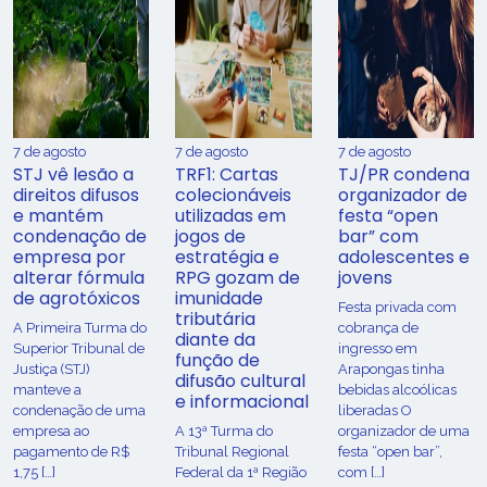
7 de agosto
7 de agosto
7 de agosto
STJ vê lesão a
TRF1: Cartas
TJ/PR condena
direitos difusos
colecionáveis
organizador de
e mantém
utilizadas em
festa “open
condenação de
jogos de
bar” com
empresa por
estratégia e
adolescentes e
alterar fórmula
RPG gozam de
jovens
de agrotóxicos
imunidade
Festa privada com
tributária
​A Primeira Turma do
cobrança de
diante da
Superior Tribunal de
ingresso em
função de
Justiça (STJ)
Arapongas tinha
difusão cultural
manteve a
bebidas alcoólicas
e informacional
condenação de uma
liberadas O
empresa ao
A 13ª Turma do
organizador de uma
pagamento de R$
Tribunal Regional
festa “open bar”,
1,75 […]
Federal da 1ª Região
com […]