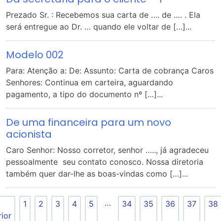
Prezado Sr. : Recebemos sua carta de …. de …. . Ela
será entregue ao Dr. … quando ele voltar de […]...
Modelo 002
Para: Atenção a: De: Assunto: Carta de cobrança Caros
Senhores: Continua em carteira, aguardando
pagamento, a tipo do documento nº […]...
De uma financeira para um novo
acionista
Caro Senhor: Nosso corretor, senhor ….., já agradeceu
pessoalmente seu contato conosco. Nossa diretoria
também quer dar-lhe as boas-vindas como […]...
…
1
2
3
4
5
34
35
36
37
38
rior