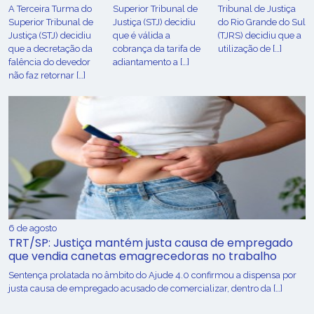
A Terceira Turma do
Superior Tribunal de
Tribunal de Justiça
Superior Tribunal de
Justiça (STJ) decidiu
do Rio Grande do Sul
Justiça (STJ) decidiu
que é válida a
(TJRS) decidiu que a
que a decretação da
cobrança da tarifa de
utilização de […]
falência do devedor
adiantamento a […]
não faz retornar […]
6 de agosto
TRT/SP: Justiça mantém justa causa de empregado
que vendia canetas emagrecedoras no trabalho
Sentença prolatada no âmbito do Ajude 4.0 confirmou a dispensa por
justa causa de empregado acusado de comercializar, dentro da […]