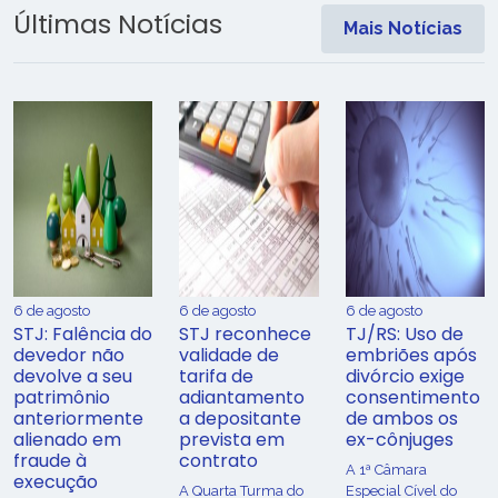
Últimas Notícias
Mais Notícias
6 de agosto
6 de agosto
6 de agosto
STJ: Falência do
STJ reconhece
TJ/RS: Uso de
devedor não
validade de
embriões após
devolve a seu
tarifa de
divórcio exige
patrimônio
adiantamento
consentimento
anteriormente
a depositante
de ambos os
alienado em
prevista em
ex-cônjuges
fraude à
contrato
A 1ª Câmara
execução
A Quarta Turma do
Especial Cível do