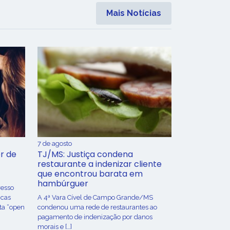
Mais Notícias
7 de agosto
r de
TJ/MS: Justiça condena
restaurante a indenizar cliente
que encontrou barata em
hambúrguer
resso
icas
A 4ª Vara Cível de Campo Grande/MS
ta “open
condenou uma rede de restaurantes ao
pagamento de indenização por danos
morais e […]