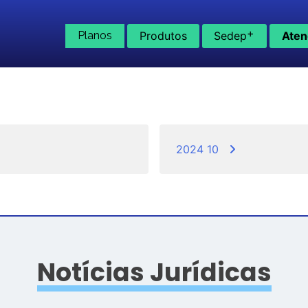
+
Planos
Produtos
Sedep
Aten
2024 10
Notícias Jurídicas