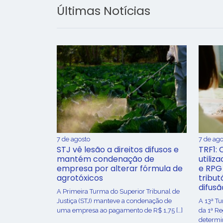
Últimas Notícias
7 de agosto
7 de ago
STJ vê lesão a direitos difusos e
TRF1: 
mantém condenação de
utiliz
empresa por alterar fórmula de
e RPG
agrotóxicos
tribut
difusã
​A Primeira Turma do Superior Tribunal de
Justiça (STJ) manteve a condenação de
A 13ª T
uma empresa ao pagamento de R$ 1,75 […]
da 1ª R
determin