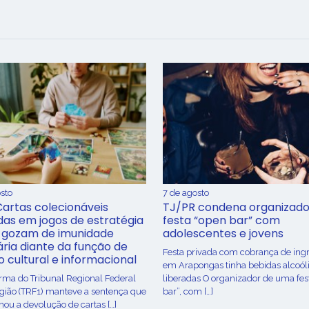
sto
7 de agosto
Cartas colecionáveis
TJ/PR condena organizado
adas em jogos de estratégia
festa “open bar” com
 gozam de imunidade
adolescentes e jovens
ária diante da função de
Festa privada com cobrança de ing
o cultural e informacional
em Arapongas tinha bebidas alcoól
urma do Tribunal Regional Federal
liberadas O organizador de uma fes
egião (TRF1) manteve a sentença que
bar”, com […]
ou a devolução de cartas […]