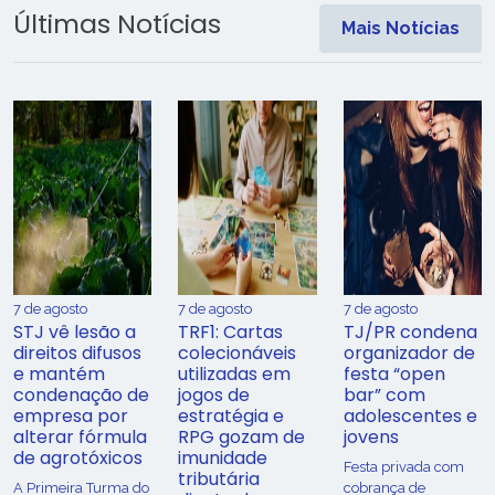
Últimas Notícias
Mais Notícias
7 de agosto
7 de agosto
7 de agosto
STJ vê lesão a
TRF1: Cartas
TJ/PR condena
direitos difusos
colecionáveis
organizador de
e mantém
utilizadas em
festa “open
condenação de
jogos de
bar” com
empresa por
estratégia e
adolescentes e
alterar fórmula
RPG gozam de
jovens
de agrotóxicos
imunidade
Festa privada com
tributária
​A Primeira Turma do
cobrança de