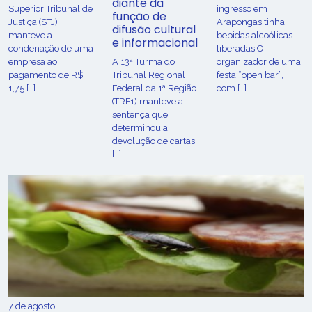
diante da
Superior Tribunal de
ingresso em
função de
Justiça (STJ)
Arapongas tinha
difusão cultural
manteve a
bebidas alcoólicas
e informacional
condenação de uma
liberadas O
empresa ao
A 13ª Turma do
organizador de uma
pagamento de R$
Tribunal Regional
festa “open bar”,
1,75 […]
Federal da 1ª Região
com […]
(TRF1) manteve a
sentença que
determinou a
devolução de cartas
[…]
7 de agosto