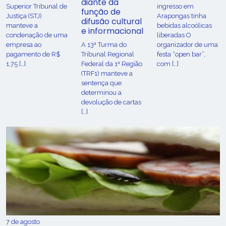
diante da
Superior Tribunal de
ingresso em
função de
Justiça (STJ)
Arapongas tinha
difusão cultural
manteve a
bebidas alcoólicas
e informacional
condenação de uma
liberadas O
empresa ao
A 13ª Turma do
organizador de uma
pagamento de R$
Tribunal Regional
festa “open bar”,
1,75 […]
Federal da 1ª Região
com […]
(TRF1) manteve a
sentença que
determinou a
devolução de cartas
[…]
7 de agosto