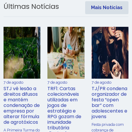
Últimas Notícias
Mais Notícias
7 de agosto
7 de agosto
7 de agosto
STJ vê lesão a
TRF1: Cartas
TJ/PR condena
direitos difusos
colecionáveis
organizador de
e mantém
utilizadas em
festa “open
condenação de
jogos de
bar” com
empresa por
estratégia e
adolescentes e
alterar fórmula
RPG gozam de
jovens
de agrotóxicos
imunidade
Festa privada com
tributária
​A Primeira Turma do
cobrança de