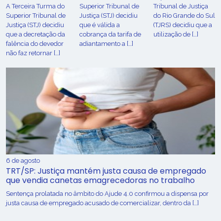
A Terceira Turma do
Superior Tribunal de
Tribunal de Justiça
Superior Tribunal de
Justiça (STJ) decidiu
do Rio Grande do Sul
Justiça (STJ) decidiu
que é válida a
(TJRS) decidiu que a
que a decretação da
cobrança da tarifa de
utilização de […]
falência do devedor
adiantamento a […]
não faz retornar […]
6 de agosto
TRT/SP: Justiça mantém justa causa de empregado
que vendia canetas emagrecedoras no trabalho
Sentença prolatada no âmbito do Ajude 4.0 confirmou a dispensa por
justa causa de empregado acusado de comercializar, dentro da […]