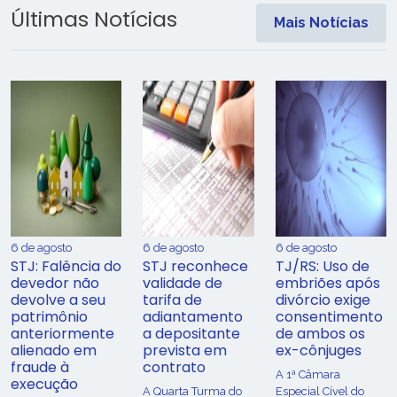
Últimas Notícias
Mais Notícias
6 de agosto
6 de agosto
6 de agosto
STJ: Falência do
STJ reconhece
TJ/RS: Uso de
devedor não
validade de
embriões após
devolve a seu
tarifa de
divórcio exige
patrimônio
adiantamento
consentimento
anteriormente
a depositante
de ambos os
alienado em
prevista em
ex-cônjuges
fraude à
contrato
A 1ª Câmara
execução
A Quarta Turma do
Especial Cível do