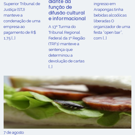
diante da
Superior Tribunal de
ingresso em
função de
Justiça (STJ)
Arapongas tinha
difusão cultural
manteve a
bebidas alcoólicas
e informacional
condenação de uma
liberadas O
empresa ao
A 13ª Turma do
organizador de uma
pagamento de R$
Tribunal Regional
festa “open bar”,
1,75 […]
Federal da 1ª Região
com […]
(TRF1) manteve a
sentença que
determinou a
devolução de cartas
[…]
7 de agosto