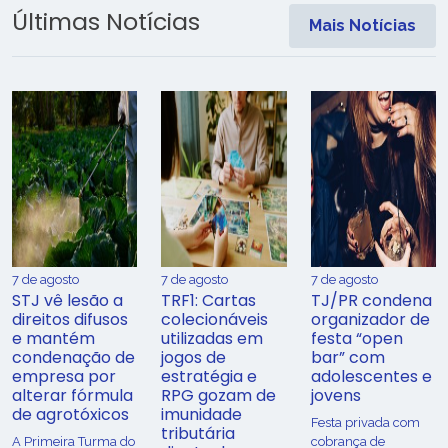
Últimas Notícias
Mais Notícias
7 de agosto
7 de agosto
7 de agosto
STJ vê lesão a
TRF1: Cartas
TJ/PR condena
direitos difusos
colecionáveis
organizador de
e mantém
utilizadas em
festa “open
condenação de
jogos de
bar” com
empresa por
estratégia e
adolescentes e
alterar fórmula
RPG gozam de
jovens
de agrotóxicos
imunidade
Festa privada com
tributária
​A Primeira Turma do
cobrança de