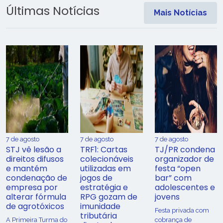
Últimas Notícias
Mais Notícias
7 de agosto
7 de agosto
7 de agosto
STJ vê lesão a
TRF1: Cartas
TJ/PR condena
direitos difusos
colecionáveis
organizador de
e mantém
utilizadas em
festa “open
condenação de
jogos de
bar” com
empresa por
estratégia e
adolescentes e
alterar fórmula
RPG gozam de
jovens
de agrotóxicos
imunidade
Festa privada com
tributária
​A Primeira Turma do
cobrança de