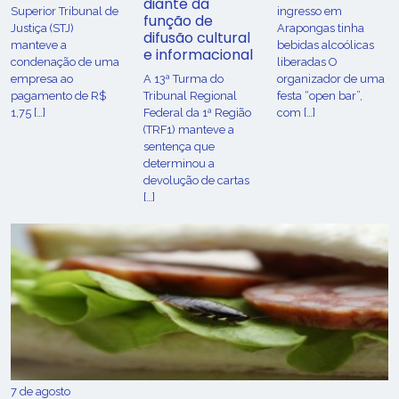
diante da
Superior Tribunal de
ingresso em
função de
Justiça (STJ)
Arapongas tinha
difusão cultural
manteve a
bebidas alcoólicas
e informacional
condenação de uma
liberadas O
empresa ao
A 13ª Turma do
organizador de uma
pagamento de R$
Tribunal Regional
festa “open bar”,
1,75 […]
Federal da 1ª Região
com […]
(TRF1) manteve a
sentença que
determinou a
devolução de cartas
[…]
7 de agosto